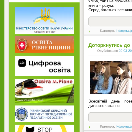
хліба, так і не проживеш
книга – розум.
Серед багатьох веснян
Категорія:
Інформаці
Доторкнутись до
Опубліковано
29-03-20
Всесвітній день пое
дитячого читання.
Категорія:
Інформаці