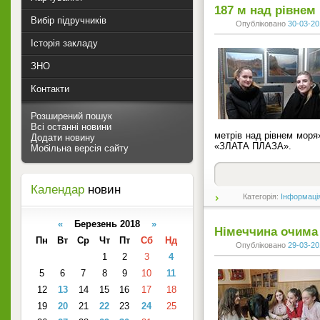
187 м над рівнем
Вибір підручників
Опубліковано
30-03-20
Історія закладу
ЗНО
Контакти
Розширений пошук
Всі останні новини
метрів над рівнем моря
Додати новину
«ЗЛАТА ПЛАЗА».
Мобільна версія сайту
Календар
новин
Категорія:
Інформаці
«
Березень 2018
»
Німеччина очима 
Пн
Вт
Ср
Чт
Пт
Сб
Нд
Опубліковано
29-03-20
1
2
3
4
5
6
7
8
9
10
11
12
13
14
15
16
17
18
19
20
21
22
23
24
25