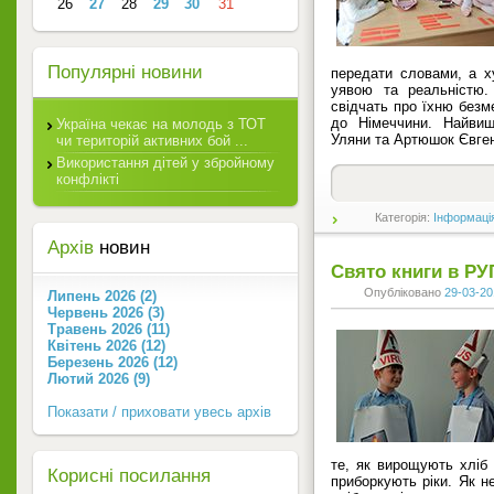
26
27
28
29
30
31
Популярні новини
передати словами, а х
уявою та реальністю.
свідчать про їхню безм
до Німеччини. Найвищ
Україна чекає на молодь з ТОТ
Уляни та Артюшок Євгені
чи територій активних бой ...
Використання дітей у збройному
конфлікті
Категорія:
Інформаці
Архів
новин
Свято книги в РУ
Опубліковано
29-03-20
Липень 2026 (2)
Червень 2026 (3)
Травень 2026 (11)
Квітень 2026 (12)
Березень 2026 (12)
Лютий 2026 (9)
Показати / приховати увесь архів
те, як вирощують хліб 
Корисні посилання
приборкують ріки. Як н