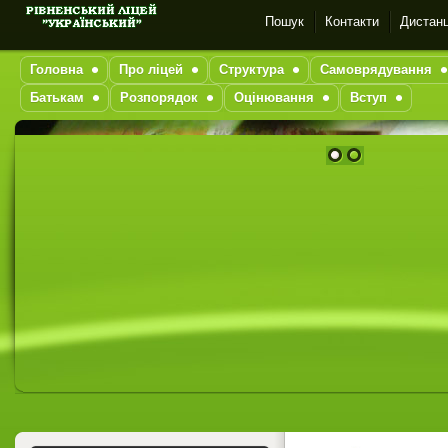
Пошук
Контакти
Дистанц
Головна
Про ліцей
Структура
Самоврядування
Батькам
Розпорядок
Оцінювання
Вступ
1
2