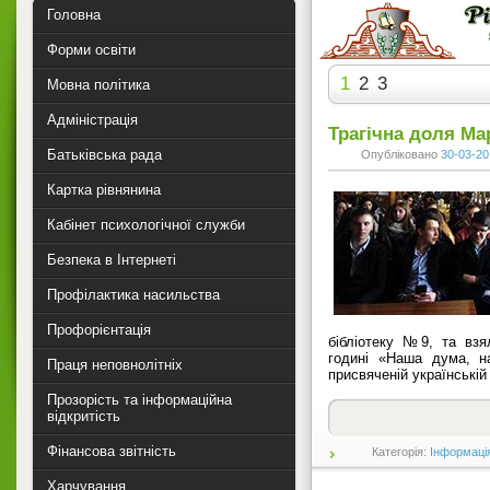
Головна
Форми освіти
1
2
3
Мовна політика
Адміністрація
Трагічна доля Ма
Батьківська рада
Опубліковано
30-03-20
Картка рівнянина
Кабінет психологічної служби
Безпека в Інтернеті
Профілактика насильства
Профорієнтація
бібліотеку №9, та взя
годині «Наша дума, н
Праця неповнолітніх
присвяченій українській
Прозорість та інформаційна
відкритість
Фінансова звітність
Категорія:
Інформаці
Харчування