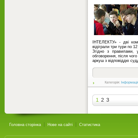
ІНТЕЛЕКТУ» - дві ком
відіграли три тури по 1
Згідно з правилами, 
обговорення, після чого
аркуш з відповіддю суд
Категорія:
Інформаці
1
2
3
Головна сторінка
Нове на сайті
Статистика