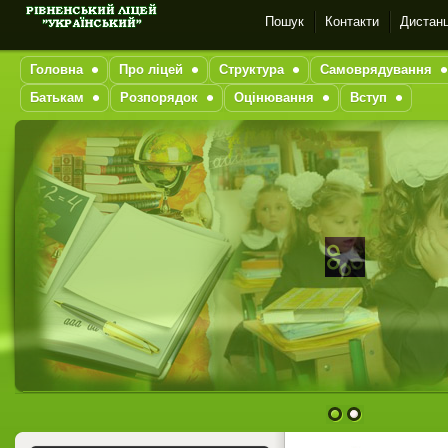
Пошук
Контакти
Дистанц
Головна
Про ліцей
Структура
Самоврядування
Батькам
Розпорядок
Оцінювання
Вступ
1
2