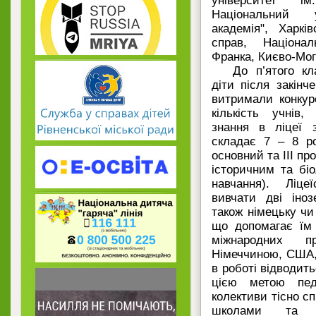
університет і
Національний у
академія", Харкі
справ, Націонал
Франка, Києво-Мог
До п’ятого к
діти після закінч
витримали конкур
кількість учнів
знання в ліцеї з
складає 7 – 8 ро
основний та ІІІ п
історичним та бі
навчання). Ліц
вивчати дві іноз
також німецьку чи
що допомагає їм 
міжнародних п
Німеччиною, США,
в роботі відводить
цією метою педа
колективи тісно с
школами та 