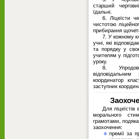
старший чергови
їдальні.
6. Ліцеїсти ч
чистотою ліцейног
прибирання щочет
7. У кожному к
учні, які відповід
та порядку у сво
учителям у підгот
уроку.
8. Упродо
відповідальни
координатор клас
заступник координ
Заохоче
Для ліцеїстів
морального стим
грамотами, подяка
заохочення:
премії за п