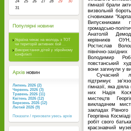
24
25
26
27
28
29
30
гімназії брали акт
31
визвольній борот
січовиками "Карпа
Випускниками 
Популярні новини
громадсько-політ
Анатолій Демод
керівників ОУН
Україна чекає на молодь з ТОТ
чи територій активних бой ...
Ростислав Вол
Використання дітей у збройному
північно-захід
конфлікті
Володимир Роб
повстанський ху
вони загинули у ви
Архів
новин
Сучасний л
підтримує зв’я
Липень 2026 (2)
гімназії, яка діял
Червень 2026 (3)
них Надія Косм
Травень 2026 (11)
мистецтв Георг
Квітень 2026 (12)
Березень 2026 (12)
викладачем мист
Лютий 2026 (9)
закладах Рівного
Георгівна Косміаді
Показати / приховати увесь архів
робіт свого батьк
краєзнавчий музе