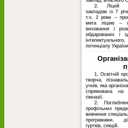
заклад, власного С
2. Ліцей є
закладом із 7 рі
т.ч. 2 роки – пр
мета ліцею – по
виховання і роз
обдарованих і зд
інтелектуального
потенціалу України
Організа
п
1. Освітній пр
творча, пізнавал
учнів, яка організ
спрямована на 
гімназії.
2. Поглиблен
профільних предм
вивчення спеціаль
програмами, ді
гуртків, секцій.