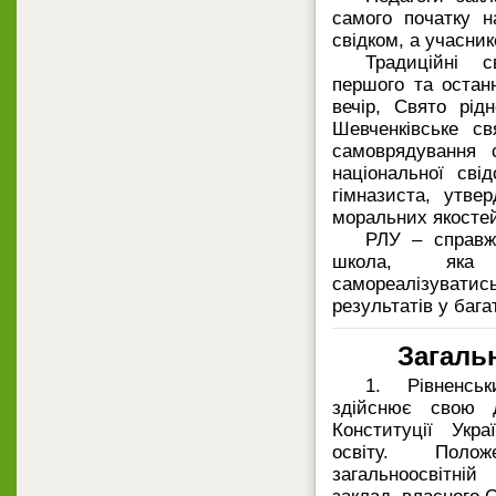
самого початку н
свідком, а учасник
Традиційні 
першого та остан
вечір, Свято рід
Шевченківське св
самоврядування 
національної сві
гімназиста, утве
моральних якосте
РЛУ – справж
школа, яка 
самореалізуват
результатів у бага
Загаль
1. Рівненськ
здійснює свою д
Конституції Укра
освіту. Поло
загальноосвітн