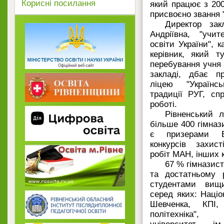
Корисні посилання
який працює з 200
присвоєно звання 
Директор зак
Андріївна, "учит
освіти України", к
керівник, який т
перебування учня 
закладі, дбає пр
ліцею "Українс
традиції РУГ, сп
роботі.
Рівненський 
більше 400 гімнази
є призерами Вс
конкурсів захист
робіт МАН, інших к
67 % гімназис
та достатньому р
студентами вищи
серед яких: Націо
Шевченка, КПІ, 
політехніка",