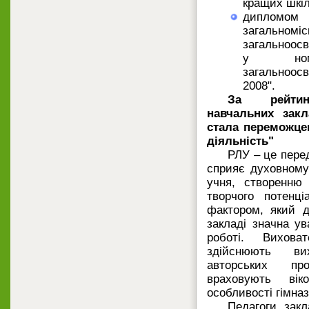
кращих шкіл 
диплом
загальном
загальноосв
у номі
загальноосв
2008".
За рейтинг
навчальних закл
стала переможцем
діяльність"
РЛУ – це пере
сприяє духовному
учня, створенню
творчого потенці
фактором, який д
закладі значна ув
роботі. Виховат
здійснюють ви
авторських пр
враховують віко
особливості гімназ
Педагоги зак