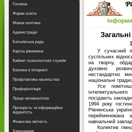
Головна
Форми освіти
Інформа
Мовна політика
Адміністрація
Загальні
Батьківська рада
У сучасний п
Картка рівнянина
суспільних віднос
Кабінет психологічної служби
на творчу, обдар
духовно розви
Безпека в Інтернеті
нестандартно ми
Профілактика насильства
національні традиц
Усе помітні
Профорієнтація
інтелектуально
посідають заклади 
Праця неповнолітніх
1994 року гостин
Прозорість та інформаційна
Рівненська україн
відкритість
перейменована 
навчальний заклад
Фінансова звітність
Колектив гімн
Харчування