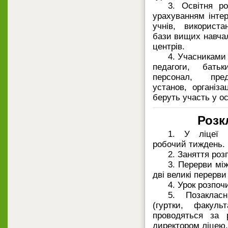
3. Освітня р
урахуванням інтер
учнів, використа
бази вищих навчал
центрів.
4. Учасниками 
педагоги, батьк
персонал, пред
установ, організац
беруть участь у ос
Розк
1. У ліцеї в
робочий тиждень.
2. Заняття роз
3. Перерви мі
дві великі перерви 
4. Урок розпоч
5. Позаклас
(гуртки, факульт
проводяться за 
директором ліцею.