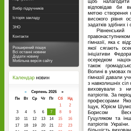
щоб налагодити
відповідав би в
Вибір підручників
метою створення г
Історія закладу
високого рівня о
задатків здібних і
ЗНО
Рівненський
правонаступником
Контакти
гімназії, яка є ві
Розширений пошук
якої сягають осе
Всі останні новини
ініціативи Федор
Додати новину
осередком націо
Мобільна версія сайту
також громадськ
Волині в умовах по
гімназії давали у
Календар
новин
з навколишніх сіл 
виховували з ни
«
Серпень 2026 »
патріотів. За пері
Пн
Вт
Ср
Чт
Пт
Сб
Нд
професорами Яко
1
2
Іщук, Юрієм Шумов
3
4
5
6
7
8
9
Борисом Весе
Гуцуляком та інш
10
11
12
13
14
15
16
патріотів Україн
17
18
19
20
21
22
23
більшість вихованц