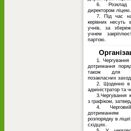
6. Розклад 
директором ліцею.
7. Під час н
керівник несуть 
учнів, за збере
учнем закріплює
партою.
Організа
1. Чергування
дотримання поряд
також для орг
позакласних заход
2. Щоденно в 
адміністратор та ч
3.Чергування 
з графіком, затве
4. Чергов
дотриманням с
розпорядку в ліцеї
східцях.
5. У чергово