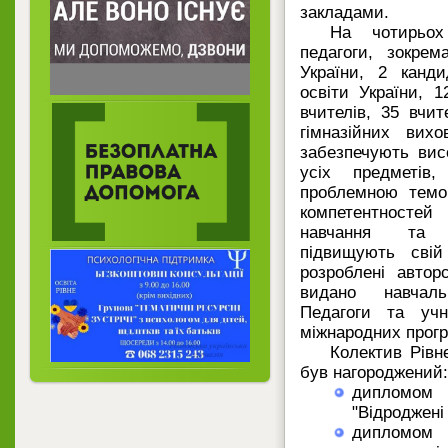
закладами.
На чотирьо
педагоги, зокрем
України, 2 канди
освіти України, 
вчителів, 35 вчит
гімназійних вихо
забезпечують вис
усіх предметів
проблемною темо
компетентносте
навчання та в
підвищують сві
розроблені автор
видано навчальн
Педагоги та учн
міжнародних прогр
Колектив Рівне
був нагороджений:
дипломом
"Відроджені 
дипломом 