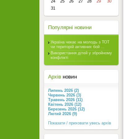
24
25
26
27
28
29
30
31
Популярні новини
Україна чекає на молодь з ТОТ
чи територій активних бой ...
Використання дітей у збройному
конфлікті
Архів
новин
Липень 2026 (2)
Червень 2026 (3)
Травень 2026 (11)
Квітень 2026 (12)
Березень 2026 (12)
Лютий 2026 (9)
Показати / приховати увесь архів