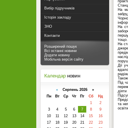
практ
Станц
Вибір підручників
На ма
забру
Історія закладу
Чорно
інфор
ЗНО
На ст
забор
першу
Контакти
тощо.
На ст
Розширений пошук
джере
Всі останні новини
предм
Додати новину
наслі
Мобільна версія сайту
поруш
Дії у
вдало
радіац
Календар
новин
Також
Під ч
перем
«
Серпень 2026 »
діяти
Підсу
Пн
Вт
Ср
Чт
Пт
Сб
Нд
Предс
1
2
та не
освіт
3
4
5
6
7
8
9
10
11
12
13
14
15
16
17
18
19
20
21
22
23