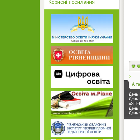
Корисні посилання
А т
День 
День 
«STEM
День 
День 