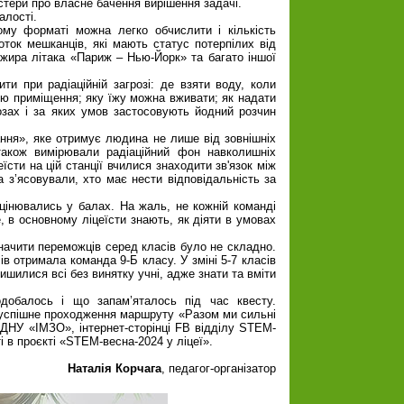
стери про власне бачення вирішення задачі.
алості.
кому форматі можна легко обчислити і кількість
соток мешканців, які мають статус потерпілих від
ажира літака «Париж – Нью-Йорк» та багато іншої
ти при радіаційній загрозі: де взяти воду, коли
ію приміщення; яку їжу можна вживати; як надати
зах і за яких умов застосовують йодний розчин
ання», яке отримує людина не лише від зовнішніх
 також вимірювали радіаційний фон навколишніх
їсти на цій станції вчилися знаходити зв'язок між
з’ясовували, хто має нести відповідальність за
оцінювались у балах. На жаль, не кожній команді
, в основному ліцеїсти знають, як діяти в умовах
начити переможців серед класів було не складно.
ів отримала команда 9-Б класу. У зміні 5-7 класів
ишилися всі без винятку учні, адже знати та вміти
добалось і що запам’яталось під час квесту.
а успішне проходження маршруту «Разом ми сильні
і ДНУ «ІМЗО», інтернет-сторінці FB відділу STEM-
і в проєкті «STEM-весна-2024 у ліцеї».
Наталія Корчага
, педагог-організатор