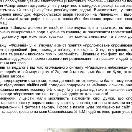
иці спробували уявити електростанції наступних поколінь – малювали по
ія «Спортивна» гартувала учнів у спритності, швидкості реакції та витрив
тематичній станції ліцеїсти розв’язували задачі. Виявляється, у та
дненої внаслідок Чорнобильської аварії території на Рівненщині, і від
бильської катастрофи, і кількість радіаційно безпечних перельотів пас
мації.
анції «Швидка допомога» ліцеїсти практикувалися в навичках, як вижи
онено використання води з крана та криниць; як забезпечити герметизац
 допомогу при можливих травмах, чим можна вмиватися та в яких до
анції «Фізичній» учні з’ясували зміст поняття «пролонговане опромінюв
л (радіаційний фон, прилади зв’язку, техніка), а й від внутрішніх;
етів та робили висновок про їх безпечність. Цікавим є той факт, що ліце
дками від джерел пролонгованого випромінювання та правами людей та 
ення цих прав.
чнів та педагогів під час оголошеного сигналу «Радіаційна небезпека» 
ся здобути найвищу оцінку «12», але й мінімальних балів не було, отже
ійної загрози.
, подорожуючи станціями, команди ліцеїстів отримували бали, тому виз
ас підсумкової лінійки свій солодкий подарунок за найвищу кількість бал
ожцями визнано команду 6-Б класу. Та у виграші від такого навчання зал
 заради збереження життя – це цінний здобуток для кожного!
мовуючи, ліцеїсти мали можливість висловити свої думки, що спо
тавники класів утворили спільну картину з пазлів, які вони отримали з
переможні». І фотозвіт заходу, і фото з пазлів буде розміщено на сайт
и та зареєстровано на мапі Європейських STEM-подій як ілюстрація участ