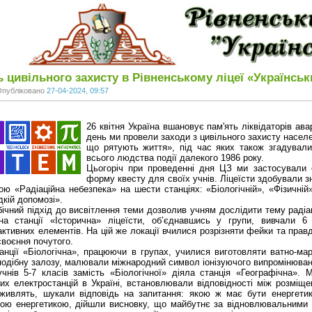
 цивільного захисту в Рівненському ліцеї «Українськ
Опубліковано
27-04-2024, 09:57
26 квітня Україна вшановує пам'ять ліквідаторів ава
день ми провели заходи з цивільного захисту населе
що рятують життя», під час яких також згадували
всього людства події далекого 1986 року.
Цьогоріч при проведенні дня ЦЗ ми застосували
форму квесту для своїх учнів. Ліцеїсти здобували з
ою «Радіаційна небезпека» на шести станціях: «Біологічній», «Фізичній
кій допомозі».
бічний підхід до висвітлення теми дозволив учням дослідити тему радіац
на станції «Історична» ліцеїсти, об’єднавшись у групи, вивчали 6
активних елементів. На цій же локації вчилися розрізняти фейки та пра
своєння почутого.
анції «Біологічна», працюючи в групах, училися виготовляти ватно-мар
одібну залозу, малювали міжнародний символ іонізуючого випромінюванн
чнів 5-7 класів замість «Біологічної» діяла станція «Географічна».
их електростанцій в Україні, встановлювали відповідності між розміще
живлять, шукали відповідь на запитання: якою ж має бути енергетик
ою енергетикою, дійшли висновку, що майбутнє за відновлювальними д