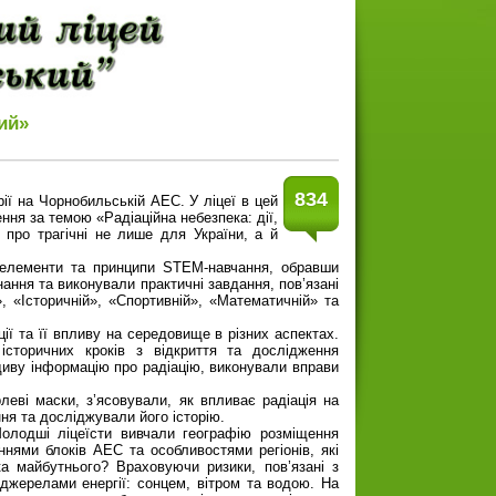
ий»
834
рії на Чорнобильській АЕС. У ліцеї в цей
ння за темою «Радіаційна небезпека: дії,
 про трагічні не лише для України, а й
 елементи та принципи STEM-навчання, обравши
нання та виконували практичні завдання, пов’язані
», «Історичній», «Спортивній», «Математичній» та
ії та її впливу на середовище в різних аспектах.
 історичних кроків з відкриття та дослідження
вдиву інформацію про радіацію, виконували вправи
леві маски, з’ясовували, як впливає радіація на
я та досліджували його історію.
 Молодші ліцеїсти вивчали географію розміщення
ннями блоків АЕС та особливостями регіонів, які
а майбутнього? Враховуючи ризики, пов’язані з
жерелами енергії: сонцем, вітром та водою. На