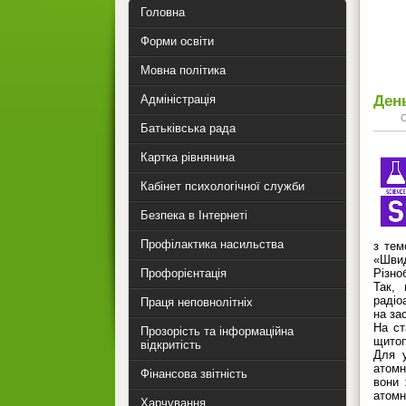
Головна
Форми освіти
Мовна політика
День
Адміністрація
Батьківська рада
Картка рівнянина
Кабінет психологічної служби
Безпека в Інтернеті
Профілактика насильства
з тем
«Швид
Різно
Профорієнтація
Так, 
радіо
Праця неповнолітніх
на за
На ст
Прозорість та інформаційна
щитоп
відкритість
Для у
атомн
Фінансова звітність
вони 
атомн
Харчування