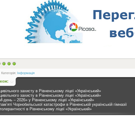
Категорія:
Інформація
акож:
цивільного захисту в Рівненському ліцеї «Український»
цивільного захисту в Рівненському ліцеї «Український»
-день – 2026» у Рівненському ліцеї «Український»
пам’яті Чорнобильської катастрофи в Рівненській українській гімназії
толерантності в Рівненському ліцеї «Український»