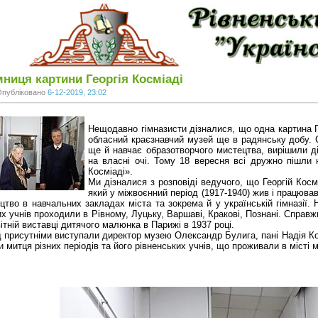
ниця картини Георгія Косміаді
Опубліковано
6-12-2019, 23:02
Нещодавно гімназисти дізналися, що одна картина Г
обласний краєзнавчий музей ще в радянську добу. 
ще й навчає образотворчого мистецтва, вирішили ді
на власні очі. Тому 18 вересня всі дружно пішли н
Косміаді».
Ми дізналися з розповіді ведучого, що Георгій Косм
який у міжвоєнний період (1917-1940) жив і працюв
цтво в навчальних закладах міста та зокрема й у українській гімназії.
х учнів проходили в Рівному, Луцьку, Варшаві, Кракові, Познані. Справж
ітній виставці дитячого малюнка в Парижі в 1937 році.
 присутніми виступали директор музею Олександр Булига, пані Надія Косм
и митця різних періодів та його рівненських учнів, що проживали в місті 