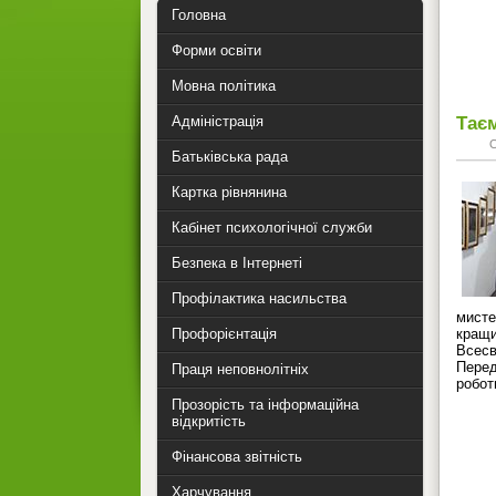
Головна
Форми освіти
Мовна політика
Таєм
Адміністрація
Батьківська рада
Картка рівнянина
Кабінет психологічної служби
Безпека в Інтернеті
Профілактика насильства
мисте
кращи
Профорієнтація
Всесв
Перед
Праця неповнолітніх
робот
Прозорість та інформаційна
відкритість
Фінансова звітність
Харчування