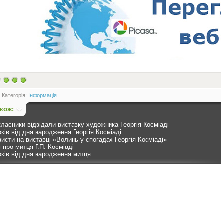
Категорія:
Інформація
акож:
класники відвідали виставку художника Георгія Косміаді
оків від дня народження Георгія Косміаді
зисти на виставці «Волинь у спогадах Георгія Косміаді»
 про митця Г.П. Косміаді
оків від дня народження митця