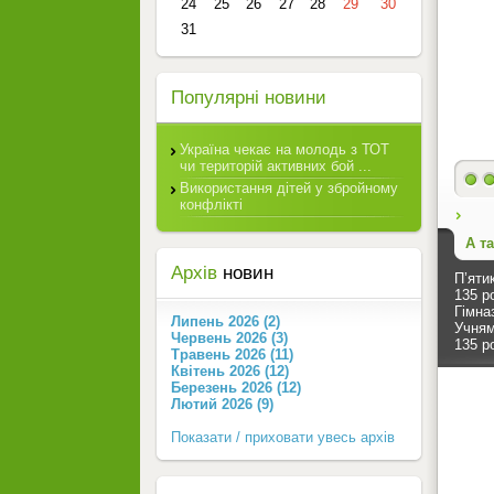
24
25
26
27
28
29
30
31
Популярні новини
Україна чекає на молодь з ТОТ
чи територій активних бой ...
Використання дітей у збройному
конфлікті
А т
Архів
новин
П’яти
135 р
Гімна
Липень 2026 (2)
Учням
Червень 2026 (3)
135 р
Травень 2026 (11)
Квітень 2026 (12)
Березень 2026 (12)
Лютий 2026 (9)
Показати / приховати увесь архів