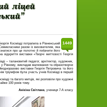
1449
еоргія Косміаді потрапила в Рівненський
Семикласники разом із вихователем, яка
знатися про це полотно й побачити його
а відкриття виставки «Творчі миттєвості Георгія
іаді – талановитий педагог, архітектор, художник,
ав у Рівному, викладав малювання та образотворче
 Неодноразово виставки Георгія Петровича та його
нім тріумфом була участь учнів Косміаді в першій
іаді та багато митців, які розповіли про художні
майже 100 років тому.
Анікіна Світлана
, учениця 7-А класу