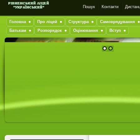
Пошук
Контакти
Дистанц
Головна
Про ліцей
Структура
Самоврядування
Батькам
Розпорядок
Оцінювання
Вступ
1
2