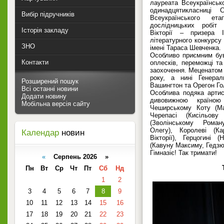
лауреата Всеукраїнськ
одинадцятикласниці 
Вибір підручників
Всеукраїнського ета
дослідницьких робіт
Історія закладу
Вікторії – призера 
літературного конкурсу 
ЗНО
імені Тараса Шевченка.
Особливо приємним був
Контакти
оплесків, переможці т
заохочення. Меценатом с
року, а нині Генера
Розширений пошук
Вашингтон та Орегон Го
Всі останні новини
Особлива подяка артис
Додати новину
дивовижною країною
Мобільна версія сайту
Чеширському Коту (Ма
Черепасі (Кисільов
(Зволінському Рома
Олегу), Королеві (Ка
Календар
новин
Вікторії), Герцогині 
(Кавуну Максиму, Гедз
Гімназіє! Так тримати!
«
Серпень 2026 »
Пн
Вт
Ср
Чт
Пт
Сб
Нд
1
2
3
4
5
6
7
8
9
10
11
12
13
14
15
16
17
18
19
20
21
22
23