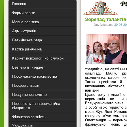
Головна
Форми освіти
Зорепад талантів
Мовна політика
Опубліковано
30-05-20
Адміністрація
Батьківська рада
Картка рівнянина
Кабінет психологічної служби
Безпека в Інтернеті
традицією, на святі ми 
олімпіад, МАНу, різ
Профілактика насильства
екологічних, історичних
Також привітали й п
Профорієнтація
вихованцям дістатися 
навчанні.
Праця неповнолітніх
Цього року гімназії 
переможців не лиш
Всеукраїнського рівня.
Прозорість та інформаційна
З особливою гордістю з
відкритість
мови Жук Лілії Романі
конкурсу «Учитель ро
Фінансова звітність
Олександри – перемож
французької мови, д
Харчування