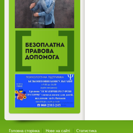
Головна сторінка
Нове на сайті
Статистика