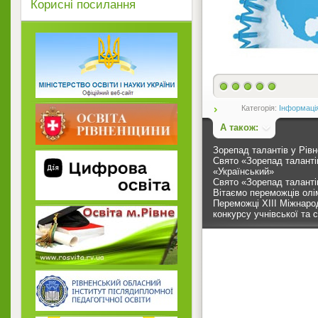
Корисні посилання
Категорія:
Інформаці
А також:
Зорепад талантів у Рівн
Свято «Зорепад таланті
«Український»
Свято «Зорепад таланті
Вітаємо переможців олім
Переможці XIІI Міжнаро
конкурсу учнівської та с