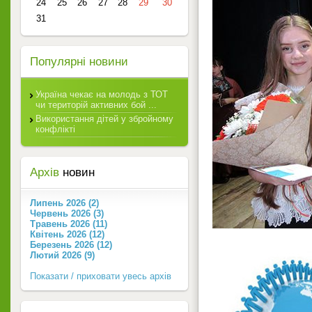
24
25
26
27
28
29
30
31
Популярні новини
Україна чекає на молодь з ТОТ
чи територій активних бой ...
Використання дітей у збройному
конфлікті
Архів
новин
Липень 2026 (2)
Червень 2026 (3)
Травень 2026 (11)
Квітень 2026 (12)
Березень 2026 (12)
Лютий 2026 (9)
Показати / приховати увесь архів