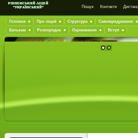
Пошук
Контакти
Дистанц
Головна
Про ліцей
Структура
Самоврядування
Батькам
Розпорядок
Оцінювання
Вступ
1
2