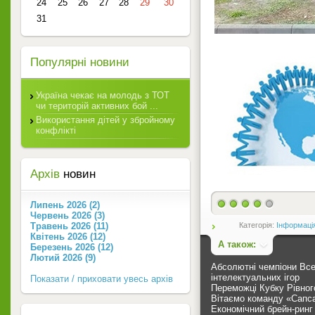
24
25
26
27
28
29
30
31
Популярні новини
Україна чекає на молодь з ТОТ
чи територій активних бой ...
Використання дітей у збройному
конфлікті
Архів
новин
Липень 2026 (2)
Червень 2026 (3)
Травень 2026 (11)
Категорія:
Інформаці
Квітень 2026 (12)
А також:
Березень 2026 (12)
Лютий 2026 (9)
Абсолютні чемпіони Все
інтелектуальних ігор
Показати / приховати увесь архів
Переможці Кубку Рівног
Вітаємо команду «Сапс
Економічний брейн-ринг