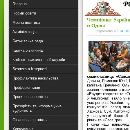
Головна
Форми освіти
Чемпіонат України
Мовна політика
в Одесі
Опубліковано
1-04-201
Адміністрація
Батьківська рада
Картка рівнянина
Кабінет психологічної служби
Безпека в Інтернеті
семикласниць «Сапса
Профілактика насильства
Дарини, Романюк Юлії, 
капітана Гречанної Оль
Профорієнтація
звання чемпіонів в ігр
«Ерудит-квартет» та «С
Праця неповнолітніх
У чемпіонаті взяло уч
усіх регіонів України. 
Прозорість та інформаційна
конкурентів, серед як
відкритість
Харкова, Сум, Житомир
у напруженій боротьбі
Фінансова звітність
ринг» та «Своя гра».
І хоча наші наймолод
очікуваних переможних 
Харчування