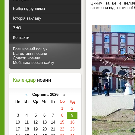
цінним за це є велич
враження від гостинної
Вибір підручників
Історія закладу
ЗНО
Контакти
Розширений пошук
Всі останні новини
Додати новину
Мобільна версія сайту
Календар
новин
«
Серпень 2026 »
Пн
Вт
Ср
Чт
Пт
Сб
Нд
1
2
3
4
5
6
7
8
9
10
11
12
13
14
15
16
17
18
19
20
21
22
23