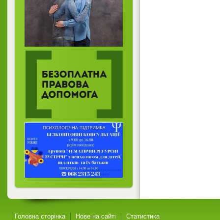
Головна сторінка
Нове на сайті
Статистика