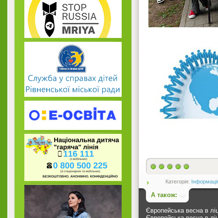
Категорія:
Інформаці
А також:
Європейська весна в лі
Європейська весна в лі