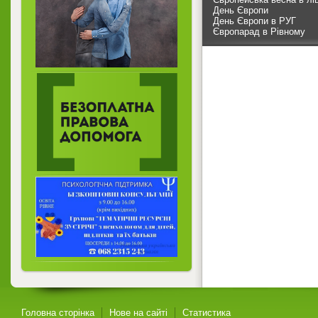
День Європи
День Європи в РУГ
Європарад в Рівному
Головна сторінка
Нове на сайті
Статистика