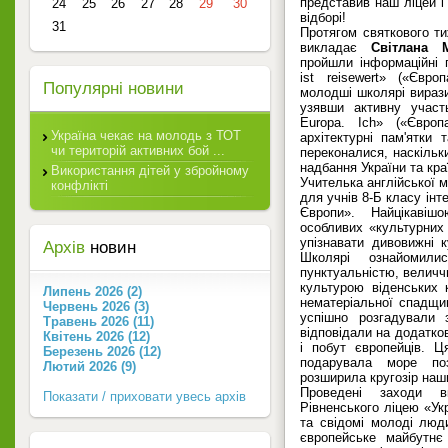
представив наш ліцей і 
24
25
26
27
28
29
30
відборі!
31
Протягом святкового ти
викладає
Світлана 
пройшли інформаційні 
ist reisewert» («Євр
Популярні новини
молодші школярі вирази
узявши активну участ
Europa. Ich» («Європ
Україна чекає на молодь з ТОТ
архітектурні пам'ятки 
чи територій активних бой ...
переконалися, наскільки
надбання України та кра
Використання дітей у збройному
Учителька англійської 
конфлікті
для учнів 8-Б класу інт
Європи». Найцікаві
особливих «культурних
упізнавати дивовижні к
Архів
новин
Школярі ознайомили
пунктуальністю, величч
культурою віденських 
Липень 2026 (2)
нематеріальної спадщ
Червень 2026 (3)
успішно розгадували 
Травень 2026 (11)
відповідали на додатков
Квітень 2026 (12)
і побут європейців. 
Березень 2026 (12)
подарувала море по
Лютий 2026 (9)
розширила кругозір наши
Проведені заходи в
Показати / приховати увесь архів
Рівненського ліцею «Укр
та свідомі молоді люд
європейське майбутн