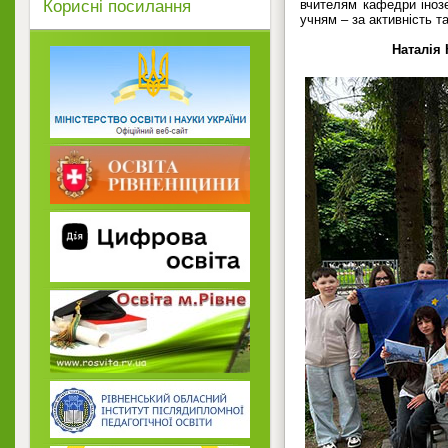
Корисні посилання
вчителям кафедри інозе
учням – за активність та
Наталія