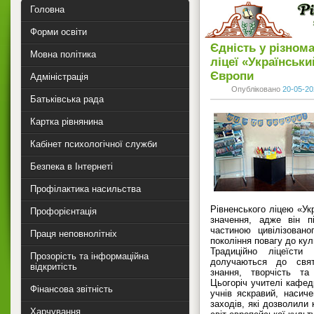
Головна
Форми освіти
Єдність у різнома
Мовна політика
ліцеї «Українськ
Європи
Адміністрація
Опубліковано
20-05-20
Батьківська рада
Картка рівнянина
Кабінет психологічної служби
Безпека в Інтернеті
Профілактика насильства
Рівненського ліцею «Ук
Профорієнтація
значення, адже він п
частиною цивілізован
Праця неповнолітніх
покоління повагу до кул
Традиційно ліцеїсти
Прозорість та інформаційна
долучаються до свят
відкритість
знання, творчість та
Цьогоріч учителі кафед
Фінансова звітність
учнів яскравий, насич
заходів, які дозволили
Харчування