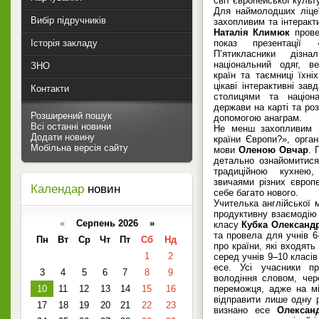
світ європейської культу
Для наймолодших ліце
Вибір підручників
захопливим та інтеракт
Наталія Климюк
прове
Історія закладу
показ презентації 
П’ятикласники дізна
національний одяг, в
ЗНО
країн та таємниці їхні
цікаві інтерактивні зав
Контакти
столицями та націона
держави на карті та роз
Розширений пошук
допомогою анаграм.
Всі останні новини
Не менш захопливим 
Додати новину
країни Європи?», орга
Мобільна версія сайту
мови
Оленою Овчар
. 
детально ознайомитися
традиційною кухнею
звичаями різних європ
Календар
новин
себе багато нового.
Учителька англійської
продуктивну взаємодію 
«
Серпень 2026 »
класу
Кубка Олександ
та провела для учнів 6
Пн
Вт
Ср
Чт
Пт
Сб
Нд
про країни, які входять
1
2
серед учнів 9–10 класі
есе. Усі учасники пр
3
4
5
6
7
8
9
володіння словом, че
10
11
12
13
14
15
16
переможця, адже на м
відправити лише одну 
17
18
19
20
21
22
23
визнано есе
Олексан