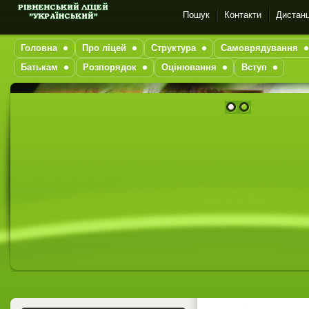
Пошук
Контакти
Дистанц
Головна
Про ліцей
Структура
Самоврядування
Батькам
Розпорядок
Оцінювання
Вступ
1
2