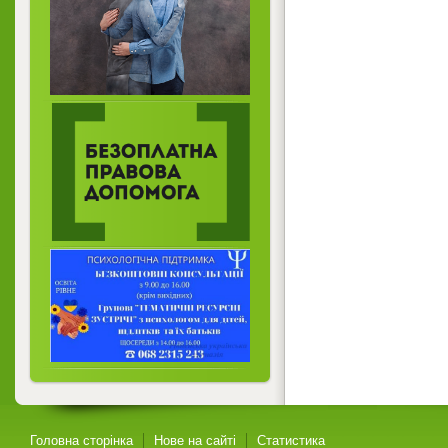
Головна сторінка
Нове на сайті
Статистика