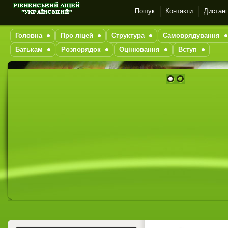
Пошук
Контакти
Дистанц
Головна
Про ліцей
Структура
Самоврядування
Батькам
Розпорядок
Оцінювання
Вступ
1
2