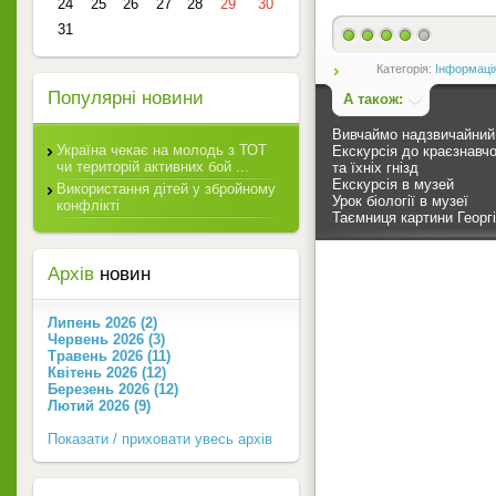
24
25
26
27
28
29
30
31
Категорія:
Інформаці
Популярні новини
А також:
Вивчаймо надзвичайний 
Україна чекає на молодь з ТОТ
Екскурсія до краєзнавчо
чи територій активних бой ...
та їхніх гнізд
Екскурсія в музей
Використання дітей у збройному
Урок біології в музеї
конфлікті
Таємниця картини Георгі
Архів
новин
Липень 2026 (2)
Червень 2026 (3)
Травень 2026 (11)
Квітень 2026 (12)
Березень 2026 (12)
Лютий 2026 (9)
Показати / приховати увесь архів