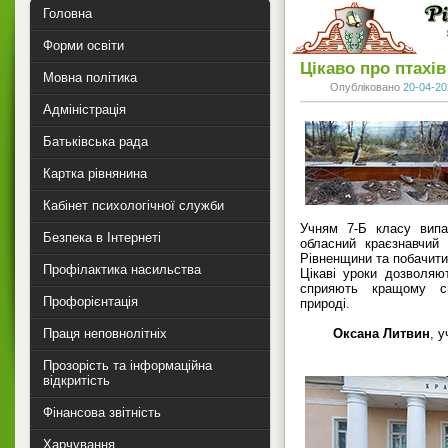
Головна
Форми освіти
Цікаво про птахів
Мовна політика
Опубліковано
20-04-20
Адміністрація
Батьківська рада
Картка рівнянина
Кабінет психологічної служби
Учням 7-Б класу випа
Безпека в Інтернеті
обласний краєзнавчий
Рівненщини та побачити 
Профілактика насильства
Цікаві уроки дозволяю
сприяють кращому с
Профорієнтація
природі.
Праця неповнолітніх
Оксана Литвин
, у
Прозорість та інформаційна
відкритість
Фінансова звітність
Харчування