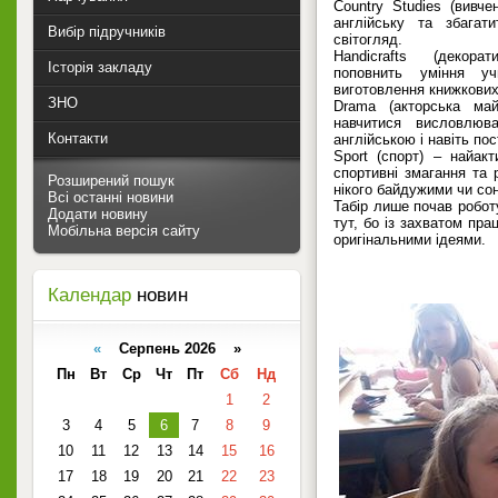
Country Studies (вивч
англійську та збагат
Вибір підручників
світогляд.
Handicrafts (декора
Історія закладу
поповнить уміння у
виготовлення книжкових
ЗНО
Drama (акторська май
навчитися висловлюва
Контакти
англійською і навіть пос
Sport (спорт) – найакт
спортивні змагання та 
Розширений пошук
нікого байдужими чи со
Всі останні новини
Табір лише почав роботу
Додати новину
тут, бо із захватом пр
Мобільна версія сайту
оригінальними ідеями.
Календар
новин
«
Серпень 2026 »
Пн
Вт
Ср
Чт
Пт
Сб
Нд
1
2
3
4
5
6
7
8
9
10
11
12
13
14
15
16
17
18
19
20
21
22
23