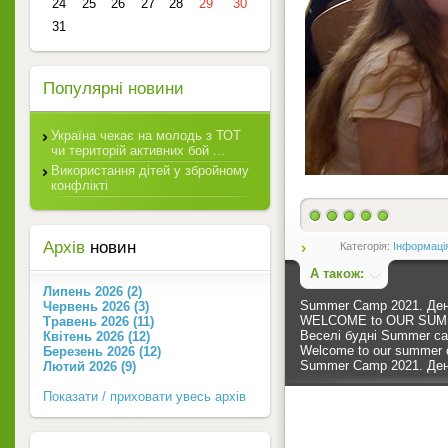
24
25
26
27
28
29
30
31
Популярні новини
Україна чекає на молодь з ТОТ
чи територій активних бой ...
Використання дітей у збройному
конфлікті
Архів
новин
Категорія:
Інформаці
А також:
Липень 2026 (2)
Summer Camp 2021. Де
Червень 2026 (3)
WELCOME to OUR SUM
Травень 2026 (11)
Веселі будні Summer c
Квітень 2026 (12)
Welcome to our summer
Березень 2026 (12)
Summer Camp 2021. Ден
Лютий 2026 (9)
Показати / приховати увесь архів