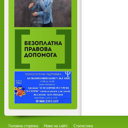
Головна сторінка
Нове на сайті
Статистика