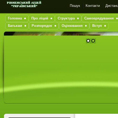
Пошук
Контакти
Дистанц
Головна
Про ліцей
Структура
Самоврядування
Батькам
Розпорядок
Оцінювання
Вступ
1
2