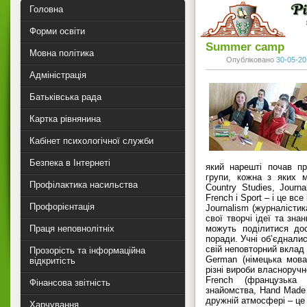
Головна
Форми освіти
Summer camp
Мовна політика
Опубліковано
30-05-20
Адміністрація
Батьківська рада
Картка рівнянина
Кабінет психологічної служби
Безпека в Інтернеті
який нарешті почав п
групи, кожна з яких м
Профілактика насильства
Country Studies, Journa
French і Sport – і це вс
Профорієнтація
Journalism (журналістик
свої творчі ідеї та знан
Праця неповнолітніх
можуть поділитися до
поради. Учні об’єдналис
свій неповторний вклад 
Прозорість та інформаційна
German (німецька мова
відкритість
різні вироби власноручн
French (французька
Фінансова звітність
знайомства, Hand Made –
дружній атмосфері – це
Харчування