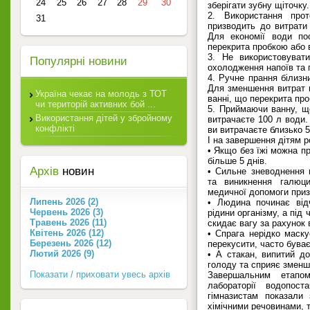
24
25
26
27
28
29
30
зберігати зубну щіточку.
2. Використання про
31
призводить до витрати
Для економії води по
перекрита пробкою або в
3. Не використовуват
Популярні новини
охолодження напоїв та 
4. Ручне прання білизни
Для зменшення витрат в
Україна чекає на молодь з ТОТ
ванні, що перекрита пр
чи територій активних бой ...
5. Приймаючи ванну, щ
Використання дітей у збройному
витрачаєте 100 л води
конфлікті
ви витрачаєте близько 5
І на завершення дітям р
• Якщо без їжі можна пр
більше 5 днів.
Архів
новин
• Сильне зневоднення 
та виникнення галюци
медичної допомоги приз
Липень 2026 (2)
• Людина починає від
Червень 2026 (3)
рідини організму, а під
Травень 2026 (11)
скидає вагу за рахунок 
Квітень 2026 (12)
• Спрага нерідко маску
Березень 2026 (12)
перекусити, часто бува
Лютий 2026 (9)
• А стакан, випитий до
голоду та сприяє зменше
Показати / приховати увесь архів
Завершальним етапом
лабораторії водопос
гімназистам показали 
хімічними речовинами, т