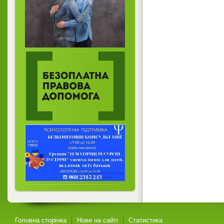
Головна сторінка
Нове на сайті
Статистика