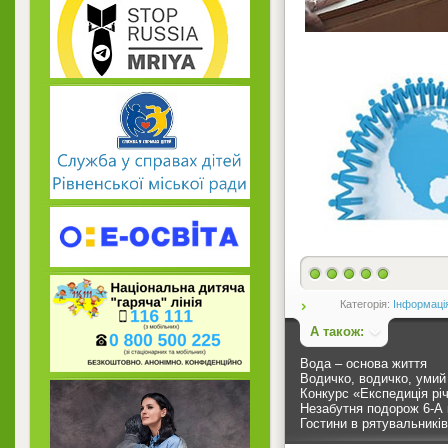
Категорія:
Інформаці
А також:
Вода – основа життя
Водичко, водичко, умий
Конкурс «Експедиція рі
Незабутня подорож 6-А 
Гостини в рятувальників