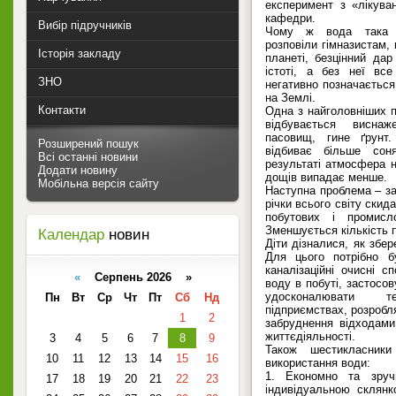
експеримент з «лікува
кафедри.
Вибір підручників
Чому ж вода така в
розповіли гімназистам,
Історія закладу
планеті, безцінний да
істоті, а без неї вс
ЗНО
негативно позначається 
на Землі.
Контакти
Одна з найголовніших п
відбувається висна
пасовищ, гине ґрунт
Розширений пошук
відбиває більше сон
Всі останні новини
результаті атмосфера н
Додати новину
дощів випадає менше.
Мобільна версія сайту
Наступна проблема – за
річки всього світу скид
побутових і промисло
Зменшується кількість п
Календар
новин
Діти дізналися, як збер
Для цього потрібно б
каналізаційні очисні с
«
Серпень 2026 »
воду в побуті, застосов
удосконалювати т
Пн
Вт
Ср
Чт
Пт
Сб
Нд
підприємствах, розробля
1
2
забруднення відходами
життєдіяльності.
3
4
5
6
7
8
9
Також шестикласник
10
11
12
13
14
15
16
використання води:
1. Економно та зруч
17
18
19
20
21
22
23
індивідуальною склян