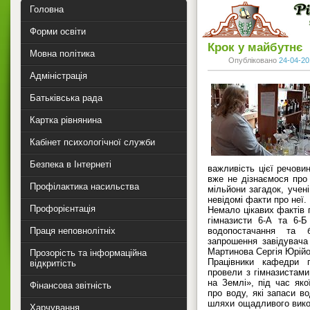
Головна
Форми освіти
Крок у майбутнє
Мовна політика
Опубліковано
24-04-20
Адміністрація
Батьківська рада
Картка рівнянина
Кабінет психологічної служби
Безпека в Інтернеті
важливість цієї речови
вже не дізнаємося про 
Профілактика насильства
мільйони загадок, учені
невідомі факти про неї.
Профорієнтація
Немало цікавих фактів п
гімназисти 6-А та 6-
Праця неповнолітніх
водопостачання та
запрошення завідувача
Мартинова Сергія Юрійо
Прозорість та інформаційна
Працівники кафедри п
відкритість
провели з гімназистами
на Землі», під час яко
Фінансова звітність
про воду, які запаси во
шляхи ощадливого вико
Харчування