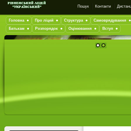
Пошук
Контакти
Дистанц
Головна
Про ліцей
Структура
Самоврядування
Батькам
Розпорядок
Оцінювання
Вступ
1
2