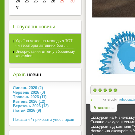
24
25
26
27
28
29
30
31
Популярні новини
Україна чекає на молодь з ТОТ
чи територій активних бой ...
Використання дітей у збройному
конфлікті
Архів
новин
Липень 2026 (2)
Червень 2026 (3)
Травень 2026 (11)
Категорія:
Інформаці
Квітень 2026 (12)
Березень 2026 (12)
А також:
Лютий 2026 (9)
Екскурсія на Рівненськ
Показати / приховати увесь архів
Смачна екскурсія семик
Екскурсія від компанії “
Навчальна екскурсія в 