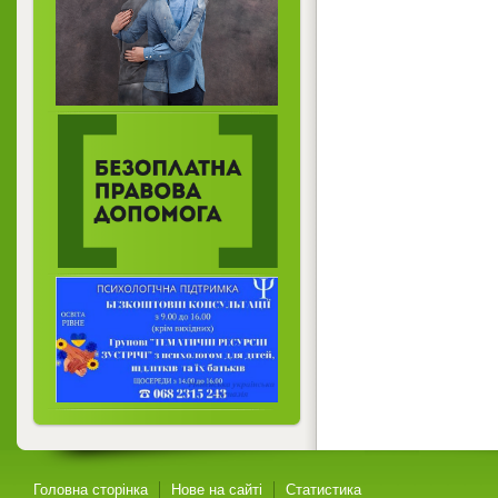
Головна сторінка
Нове на сайті
Статистика