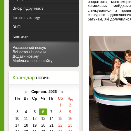
операторів, монтажері
знімальних майданч
Вибір підручників
спілкувалися з прові
екскурсію однокласни
Історія закладу
батькам, які долучилися 
ЗНО
Контакти
Розширений пошук
Всі останні новини
Додати новину
Мобільна версія сайту
Календар
новин
«
Серпень 2026 »
Пн
Вт
Ср
Чт
Пт
Сб
Нд
1
2
3
4
5
6
7
8
9
10
11
12
13
14
15
16
17
18
19
20
21
22
23