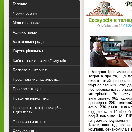
Головна
Форми освіти
Екскурсія в теле
Мовна політика
Опубліковано
14-04-20
Адміністрація
Батьківська рада
Картка рівнянина
Кабінет психологічної служби
Безпека в Інтернеті
п.Богдана Трофимюк роз
зокрема про те, що ло
Профілактика насильства
якості, який рівненсь
журналістських станда
Профорієнтація
неупередженість, опера
матеріалів. За вес
Праця неповнолітніх
виготовлено 962 години 
проведено 289 телевізі
ефірі 236 разів, відбу
Прозорість та інформаційна
студій стали 1468 осіб
відкритість
подій команда UA: РІ
готувала спецпроекти.
Фінансова звітність
Також наш гід показа
компанії, ознайомила з 
Харчування