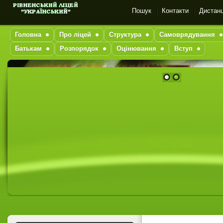
Пошук
Контакти
Дистанц
Головна
Про ліцей
Структура
Самоврядування
Батькам
Розпорядок
Оцінювання
Вступ
1
2