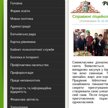
Головна
Форми освіти
Справжні піцейо
Мовна політика
Опубліковано
31-10-20
Адміністрація
Батьківська рада
Картка рівнянина
Кабінет психологічної служби
Безпека в Інтернеті
Семикласники дізнали
Профілактика насильства
свята. Виявляється,
випадково засунув у ба
Профорієнтація
так воно смачніше. Т
звичайно, жарт, але хор
Праця неповнолітніх
Працівник бібліоте
ознайомила гімназисті
секрети приготуван
Прозорість та інформаційна
створювали свою унікал
відкритість
свій смак. Після плідн
приготовленою піц
Фінансова звітність
однокласників.
Харчування