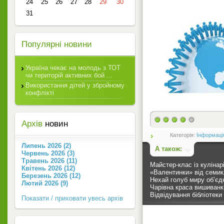
24
25
26
27
28
29
30
31
Популярні новини
Україна чекає на молодь з ТОТ
чи територій активних бой ...
Використання дітей у збройному
конфлікті
Архів
новин
Категорія:
Інформаці
Липень 2026 (2)
А також:
Червень 2026 (3)
Травень 2026 (11)
Майстер-клас із кулінарі
Квітень 2026 (12)
«Валентинки» від семик
Березень 2026 (12)
Нехай голуб миру об’єд
Лютий 2026 (9)
Чарівна краса вишиванк
Відвідування бібліотеки
Показати / приховати увесь архів