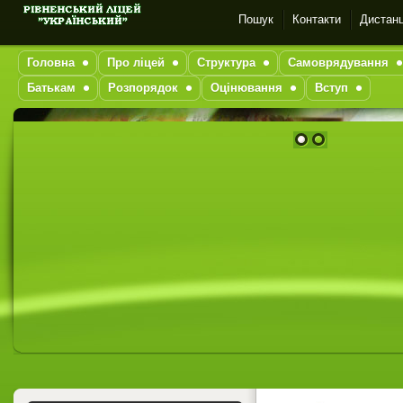
Пошук
Контакти
Дистанц
Головна
Про ліцей
Структура
Самоврядування
Батькам
Розпорядок
Оцінювання
Вступ
1
2