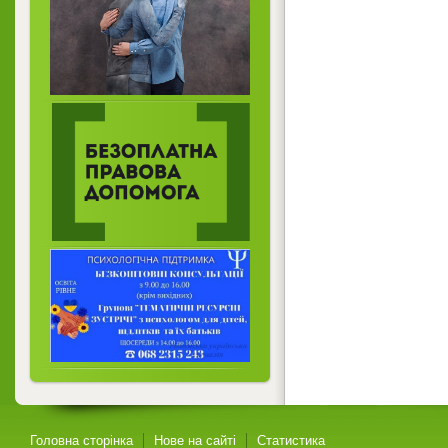
Головна сторінка
Нове на сайті
Статистика