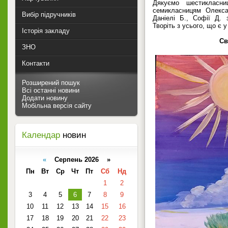
Дякуємо шестикласн
семикласницям Олексан
Вибір підручників
Даніелі Б., Софії Д. 
Творіть з усього, що є у
Історія закладу
Св
ЗНО
Контакти
Розширений пошук
Всі останні новини
Додати новину
Мобільна версія сайту
Календар
новин
«
Серпень 2026 »
Пн
Вт
Ср
Чт
Пт
Сб
Нд
1
2
3
4
5
6
7
8
9
10
11
12
13
14
15
16
17
18
19
20
21
22
23