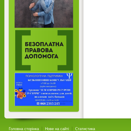
Головна сторінка
Нове на сайті
Статистика