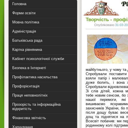
Головна
Форми освіти
Творчість - проф
Мовна політика
Опубліковано
31-03-20
Адміністрація
Батьківська рада
Картка рівнянина
Кабінет психологічної служби
Безпека в Інтернеті
майбутнього, у чому та 
Спробували поставити 
Профілактика насильства
взяли папір і малювал
дуже болить, і вона 
Профорієнтація
Спробували відновлюва
Зі слів дітей, кожна
Праця неповнолітніх
тебе новим сенсом, бо 
нашої перемоги, як
вишиваємо яскравим
Прозорість та інформаційна
захисників України, бо 
відкритість
після дощу буває весе
дощ та піднятися на по
Фінансова звітність
Всесвіт побачив: ми пе
родинному колі підтрим
Харчування