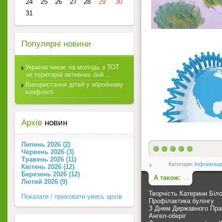
24
25
26
27
28
29
30
31
Популярні новини
Україна чекає на молодь з ТОТ
чи територій активних бой ...
Використання дітей у збройному
конфлікті
Архів
новин
Липень 2026 (2)
Червень 2026 (3)
Травень 2026 (11)
Категорія:
Інформаці
Квітень 2026 (12)
Березень 2026 (12)
А також:
Лютий 2026 (9)
Творчість Катерини Біло
Показати / приховати увесь архів
Профілактика булінгу
З Днем Державного Пра
Ангел-оберіг