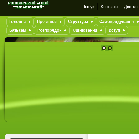
Пошук
Контакти
Дистанц
Головна
Про ліцей
Структура
Самоврядування
Батькам
Розпорядок
Оцінювання
Вступ
1
2