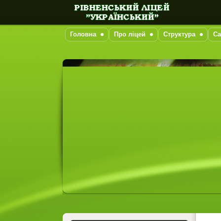
Головна
Про ліцей
Структура
Са