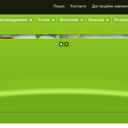
Пошук
Контакти
Дистанційне навчан
моврядування
Учням
Вчителям
Батькам
Розпор
1
2