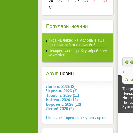
24
25
26
27
28
29
30
31
Популярні новини
Україна чекає на молодь з ТОТ
чи територій активних бой ...
Використання дітей у збройному
конфлікті
Архів
новин
А т
Липень 2026 (2)
Тради
Червень 2026 (3)
Неймо
Травень 2026 (11)
На го
Квітень 2026 (12)
На го
Березень 2026 (12)
Зустр
Лютий 2026 (9)
Показати / приховати увесь архів