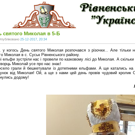
ь святого Миколая в 5-Б
Опубліковано
25-12-2017, 20:34
 у когось День святого Миколая розпочався з різочки... Але тільки 
го Миколая в с. Суськ Рівненського району.
і ельфи зустріли нас і провели по казковому лісі до Миколая. А скільки
ворць Миколай усе про нас знає!
село грали й бешкетували із дотепними ельфами. А ще катались на ко
унок від Миколая! Ой, а ще з нами цей день провів чудовий кролик О
нулись додому!