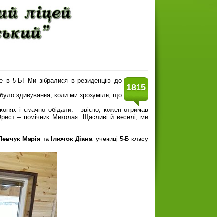
не в 5-Б! Ми зібралися в резиденцію до
1815
 було здивування, коли ми зрозуміли, що
нях і смачно обідали. І звісно, кожен отримав
рест – помічник Миколая. Щасливі й веселі, ми
Левчук Марія
та
Ілючок Діана
, учениці 5-Б класу