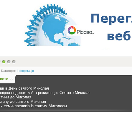
Категорія:
Інформація
акож:
ції в День святого Миколая
вірна подорож 5-А в резиденцію Святого Миколая
стини до Миколая
стину до святого Миколая
іч семикласників із святим Миколаєм