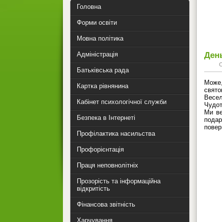
Головна
Форми освіти
Мовна політика
Ден
Адміністрація
Батьківська рада
Може,
Картка рівнянина
свято
Весел
Кабінет психологічної служби
Чудот
Ми ве
Безпека в Інтернеті
подар
повер
Профілактика насильства
Профорієнтація
Праця неповнолітніх
Прозорість та інформаційна
відкритість
Фінансова звітність
Харчування