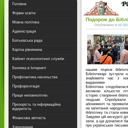
Головна
Форми освіти
Подорож до Біблі
Мовна політика
Опубліковано
9-10-202
Адміністрація
Батьківська рада
Картка рівнянина
Кабінет психологічної служби
Безпека в Інтернеті
нашим ліцеєм бібліо
Бібліотекарі зустріли
Профілактика насильства
знайомити нас з но
виданнями.
Профорієнтація
Бібліотека сподобалас
великою кількістю лі
Праця неповнолітніх
історію створення біблі
людьми. Спробували
абонементі та проявили
Прозорість та інформаційна
на запитання народознав
відкритість
бібліотеку та стали нов
Завдяки цій екскурсії ді
Фінансова звітність
зали, а ще дізналися ба
про українських письме
Харчування