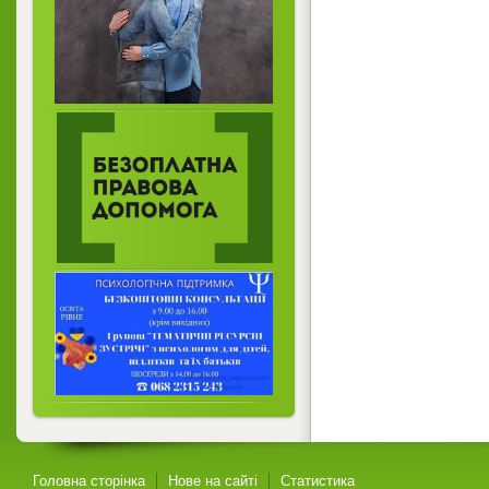
Головна сторінка
Нове на сайті
Статистика