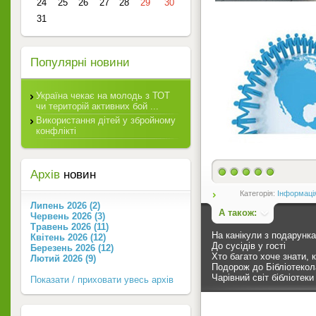
24
25
26
27
28
29
30
31
Популярні новини
Україна чекає на молодь з ТОТ
чи територій активних бой ...
Використання дітей у збройному
конфлікті
Архів
новин
Категорія:
Інформаці
Липень 2026 (2)
А також:
Червень 2026 (3)
Травень 2026 (11)
На канікули з подарунк
Квітень 2026 (12)
До сусідів у гості
Березень 2026 (12)
Хто багато хоче знати, к
Лютий 2026 (9)
Подорож до Бібліотекола
Чарівний світ бібліотеки
Показати / приховати увесь архів