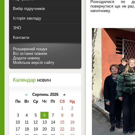
Розходилися по до
повернутися ще не раз,
Вибір підручників
наплічнику.
Історія закладу
ЗНО
Контакти
Розширений пошук
Всі останні новини
Додати новину
Мобільна версія сайту
Календар
новин
«
Серпень 2026 »
Пн
Вт
Ср
Чт
Пт
Сб
Нд
1
2
3
4
5
6
7
8
9
10
11
12
13
14
15
16
17
18
19
20
21
22
23