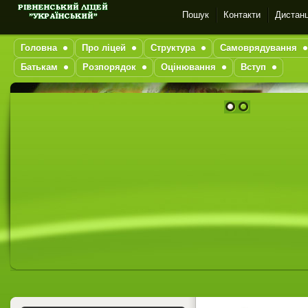
Пошук
Контакти
Дистанц
Головна
Про ліцей
Структура
Самоврядування
Батькам
Розпорядок
Оцінювання
Вступ
1
2