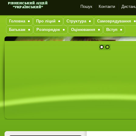
Пошук
Контакти
Дистанц
Головна
Про ліцей
Структура
Самоврядування
Батькам
Розпорядок
Оцінювання
Вступ
1
2