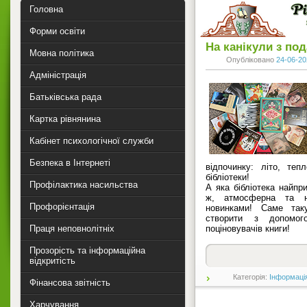
Головна
Форми освіти
На канікули з по
Мовна політика
Опубліковано
24-06-20
Адміністрація
Батьківська рада
Картка рівнянина
Кабінет психологічної служби
Безпека в Інтернеті
відпочинку: літо, те
бібліотеки!
Профілактика насильства
А яка бібліотека найпр
ж, атмосферна та н
Профорієнтація
новинками! Саме так
створити з допомог
Праця неповнолітніх
поціновувачів книги!
Прозорість та інформаційна
відкритість
Категорія:
Інформаці
Фінансова звітність
Харчування