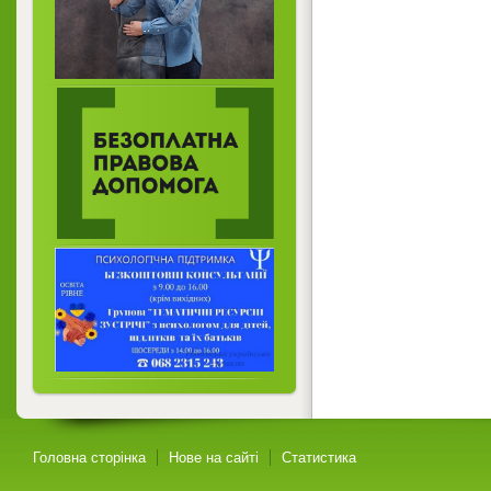
Головна сторінка
Нове на сайті
Статистика