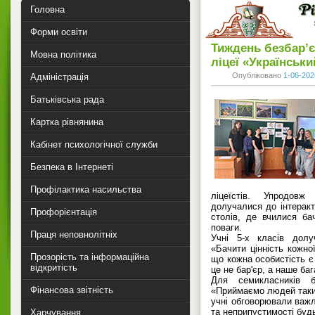
Головна
Форми освіти
Тиждень безбар’є
Мовна політика
ліцеї «Українськи
Опубліковано
1-06-202
Адміністрація
Батьківська рада
Картка рівнянина
Кабінет психологічної служби
Безпека в Інтернеті
Профілактика насильства
ліцеїстів. Упродовж
долучалися до інтеракти
Профорієнтація
столів, де вчилися бач
поваги.
Праця неповнолітніх
Учні 5-х класів долу
«Бачити цінність кожно
Прозорість та інформаційна
що кожна особистість є 
відкритість
це не бар'єр, а наше баг
Для семикласників 
Фінансова звітність
«Приймаємо людей таким
учні обговорювали важл
та неприпустимості будь
Харчування