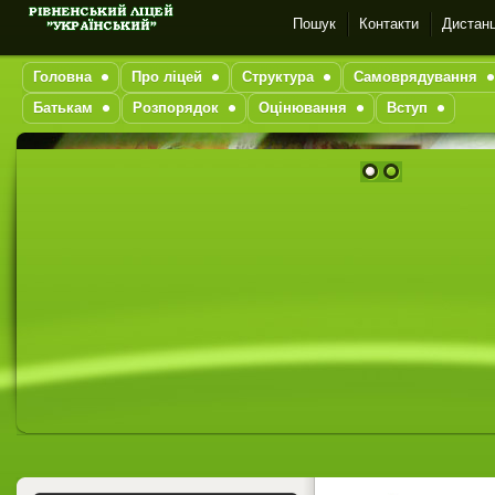
Пошук
Контакти
Дистанц
Головна
Про ліцей
Структура
Самоврядування
Батькам
Розпорядок
Оцінювання
Вступ
1
2