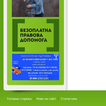
Головна сторінка
Нове на сайті
Статистика