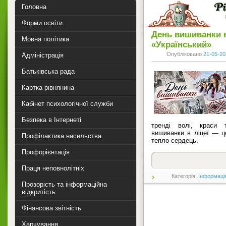
Головна
Форми освіти
День вишиванки в
Мовна політика
«Український»
Опубліковано
21-05-20
Адміністрація
Батьківська рада
Картка рівнянина
Кабінет психологічної служби
Безпека в Інтернеті
тренді волі, краси 
вишиванки в ліцеї — ц
Профілактика насильства
тепло сердець.
Профорієнтація
Праця неповнолітніх
Категорія:
Інформаці
Прозорість та інформаційна
відкритість
Фінансова звітність
Харчування