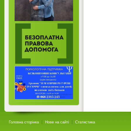
Головна сторінка
Нове на сайті
Статистика