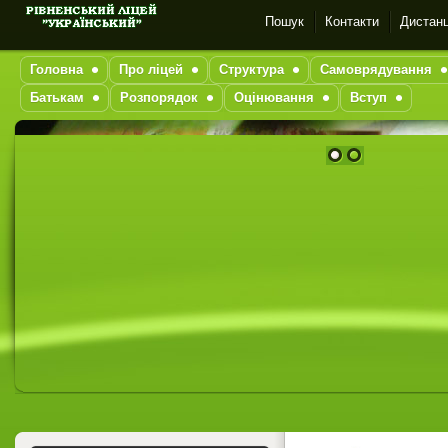
Пошук
Контакти
Дистанц
Головна
Про ліцей
Структура
Самоврядування
Батькам
Розпорядок
Оцінювання
Вступ
1
2