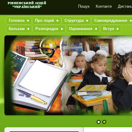
Пошук
Контакти
Дистанц
Головна
Про ліцей
Структура
Самоврядування
Батькам
Розпорядок
Оцінювання
Вступ
1
2