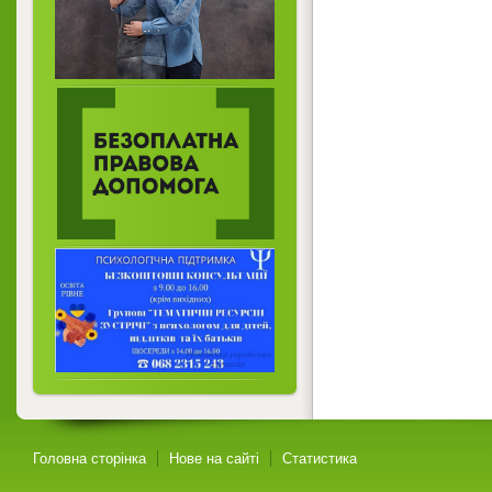
Головна сторінка
Нове на сайті
Статистика