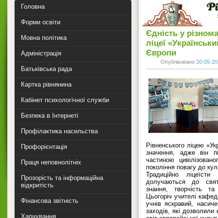
Головна
Форми освіти
Єдність у різнома
Мовна політика
ліцеї «Українськ
Європи
Адміністрація
Опубліковано
20-05-20
Батьківська рада
Картка рівнянина
Кабінет психологічної служби
Безпека в Інтернеті
Профілактика насильства
Рівненського ліцею «Ук
Профорієнтація
значення, адже він п
частиною цивілізован
Праця неповнолітніх
покоління повагу до кул
Традиційно ліцеїсти
Прозорість та інформаційна
долучаються до свят
відкритість
знання, творчість та
Цьогоріч учителі кафед
Фінансова звітність
учнів яскравий, насич
заходів, які дозволили
Харчування