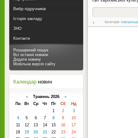
світ європейської культу
Вибір підручників
Історія закладу
Категорія:
Інформаці
ЗНО
Контакти
Розширений пошук
Всі останні новини
Додати новину
Мобільна версія сайту
Календар
новин
«
Травень 2026
»
Пн
Вт
Ср
Чт
Пт
Сб
Нд
1
2
3
4
5
6
7
8
9
10
11
12
13
14
15
16
17
18
19
20
21
22
23
24