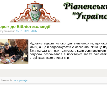
орож до Бібліотеколандії!
Опубліковано
15-01-2026, 20:07
Чудовим відкриттям сьогодні виявилося те, що наші
книги, а ще й подорожувати! А особливо, якщо це по
Така нагода для них трапилася, коли вони вирішили в
подорож розпочалася в просторих залах бібліоте
сторінками захопливих книг.
Категорія:
Інформація