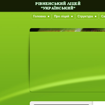
Головна
Про ліцей
Структура
Са