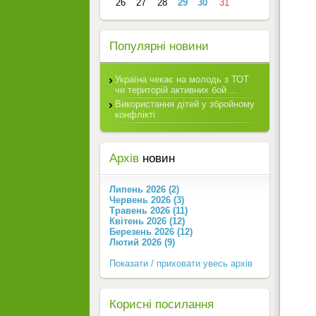
26
27
28
29
30
31
Популярні новини
Україна чекає на молодь з ТОТ
чи територій активних бой ...
Використання дітей у збройному
конфлікті
Архів
новин
Липень 2026 (2)
Червень 2026 (3)
Травень 2026 (11)
Квітень 2026 (12)
Березень 2026 (12)
Лютий 2026 (9)
Показати / приховати увесь архів
Корисні посилання