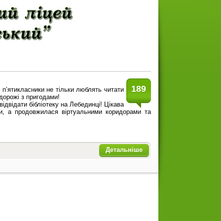
189
 пʼятикласники не тільки люблять читати
дорожі з пригодами!
ідвідати бібліотеку на Лебединці! Цікава
ки, а продовжилася віртуальними коридорами та
Детальніше