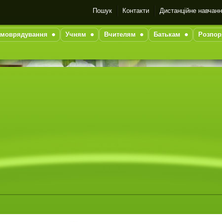
Пошук
Контакти
Дистанційне навчан
моврядування
Учням
Вчителям
Батькам
Розпор
1
2