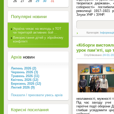
26
27
28
29
30
31
творилася держава», 
соборності» поглибил
революції 1917–1921 р
Злуки УНР і ЗУНР.
Популярні новини
Україна чекає на молодь з ТОТ
чи територій активних бой ...
Категорія:
Інформаці
Використання дітей у збройному
конфлікті
«Кіборги вистояли
урок пам’яті, що
Опубліковано
24-01-20
Архів
новин
Липень 2026 (2)
Червень 2026 (3)
Травень 2026 (11)
Квітень 2026 (12)
Березень 2026 (12)
Лютий 2026 (9)
Показати / приховати увесь архів
незламності, мужності т
Під час заходу учні 
героїчні події оборони 
Корисні посилання
глибше усвідомити ці
стійкості.