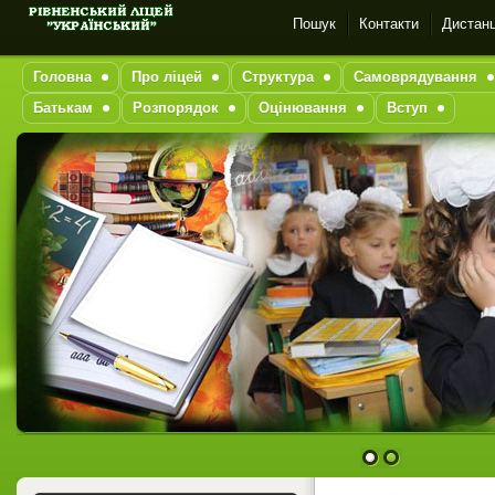
Пошук
Контакти
Дистанц
Головна
Про ліцей
Структура
Самоврядування
Батькам
Розпорядок
Оцінювання
Вступ
1
2