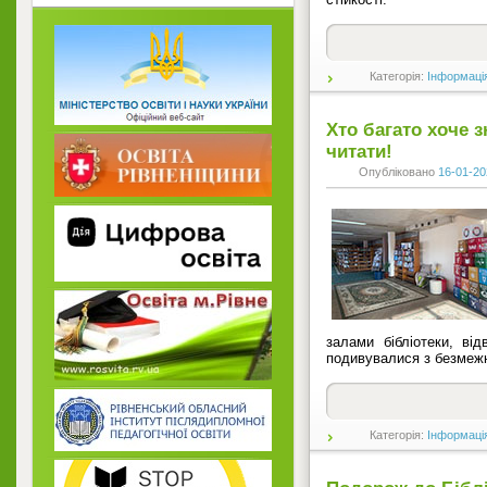
Категорія:
Інформаці
Хто багато хоче з
читати!
Опубліковано
16-01-20
залами бібліотеки, від
подивувалися з безмеж
Категорія:
Інформаці