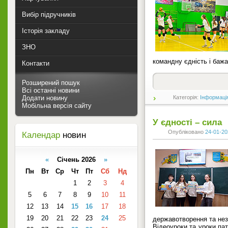
Вибір підручників
Історія закладу
ЗНО
командну єдність і бажа
Контакти
Розширений пошук
Всі останні новини
Додати новину
Категорія:
Інформаці
Мобільна версія сайту
У єдності – сила
Опубліковано
24-01-20
Календар
новин
«
Січень 2026
»
Пн
Вт
Ср
Чт
Пт
Сб
Нд
1
2
3
4
5
6
7
8
9
10
11
12
13
14
15
16
17
18
19
20
21
22
23
24
25
державотворення та нез
Відеоуроки та уроки па