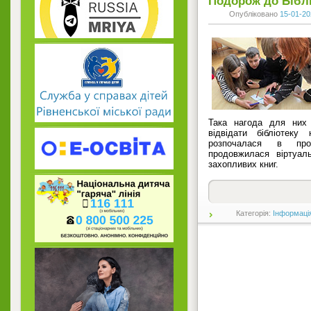
Подорож до Біблі
Опубліковано
15-01-20
Така нагода для них 
відвідати бібліотеку
розпочалася в про
продовжилася віртуал
захопливих книг.
Категорія:
Інформаці