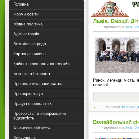
Головна
Форми освіти
Львів. Емоції. Діти
Мовна політика
Опубліковано
30-01-20
Адміністрація
Батьківська рада
Картка рівнянина
Кабінет психологічної служби
Безпека в Інтернеті
Ринок, легенди міста, я
Профілактика насильства
наживо!
Профорієнтація
Праця неповнолітніх
Категорія:
Інформаці
Прозорість та інформаційна
відкритість
Волейбольний сі
Фінансова звітність
Опубліковано
29-01-20
Харчування