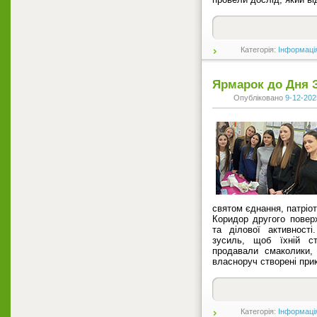
Категорія:
Інформаці
Ярмарок до Дня 
Опубліковано
9-12-202
святом єднання, патріо
Коридор другого пове
та ділової активност
зусиль, щоб їхній ст
продавали смаколики,
власноруч створені прик
Категорія:
Інформаці