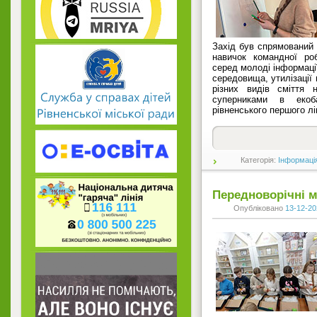
Захід був спрямований 
навичок командної ро
серед молоді інформац
середовища, утилізації 
різних видів сміття 
суперниками в екоб
рівненського першого л
Категорія:
Інформаці
Передноворічні м
Опубліковано
13-12-20