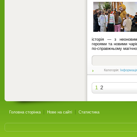
історія — з неоновим
героями та новими чар
по-справжньому магічн
Категорія:
Інформаці
1
2
Головна сторінка
Нове на сайті
Статистика