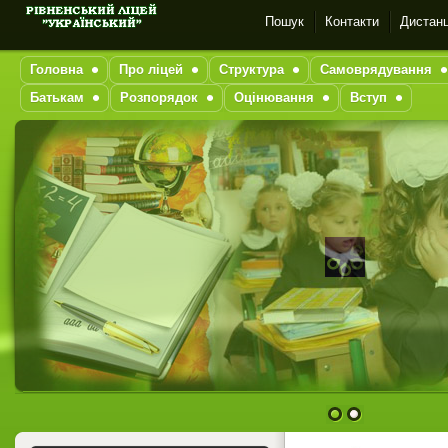
Пошук
Контакти
Дистанц
Головна
Про ліцей
Структура
Самоврядування
Батькам
Розпорядок
Оцінювання
Вступ
1
2