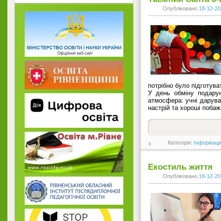
Опубліковано
18-12-20
потрібно було підготува
У день обміну подару
атмосфера: учні дарувал
настрій та хороші побаж
Категорія:
Інформаці
Екостиль життя
Опубліковано
18-12-20