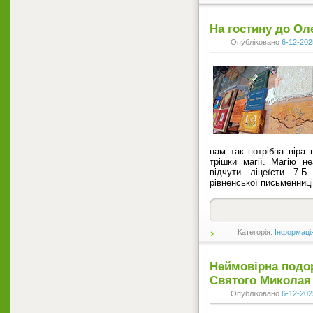
На гостину до Ол
Опубліковано
6-12-202
нам так потрібна віра в
трішки магії. Магію н
відчути ліцеїсти 7-Б
рівненської письменниц
Категорія:
Інформаці
Неймовірна подо
Святого Миколая
Опубліковано
6-12-202