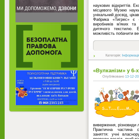
наукових відкриттів. Ек
місцевого Музею наук
унікальний досвід, цікав
Фабрика «Тигрес» є о
виробників м'яких та
дитячого текстилю. 
можливість побачити ве
Категорія:
Інформаці
«Вулканізм» у 6-х
Опубліковано
13-12-20
виверження, різновиди л
Практична частина 
заняття: учні власно
провели дослід, який в