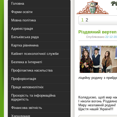
Головна
Форми освіти
1
2
Мовна політика
Адміністрація
Різдвяний вертеп
Батьківська рада
Опубліковано
22-12-20
Картка рівнянина
Кабінет психологічної служби
Безпека в Інтернеті
Профілактика насильства
ліцейну родину з прийд
Профорієнтація
Праця неповнолітніх
Прозорість та інформаційна
Колядуємо, щоб мир на
відкритість
І ніколи вогонь Різдвяно
Миру незламній родині!
Фінансова звітність
Щастя нашій Україні!!!
Харчування