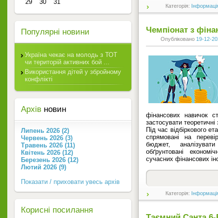
29
30
31
Категорія:
Інформаці
Чемпіонат з фіна
Популярні новини
Опубліковано
19-12-20
Україна чекає на молодь з ТОТ
чи територій активних бой ...
Використання дітей у збройному
конфлікті
Архів
новин
фінансових навичок с
застосувати теоретичні 
Під час відбіркового ет
Липень 2026 (2)
спрямовані на переві
Червень 2026 (3)
бюджет, аналізуват
Травень 2026 (11)
обґрунтовані економі
Квітень 2026 (12)
сучасних фінансових ін
Березень 2026 (12)
Лютий 2026 (9)
Показати / приховати увесь архів
Категорія:
Інформаці
Корисні посилання
Таємний Санта 6-