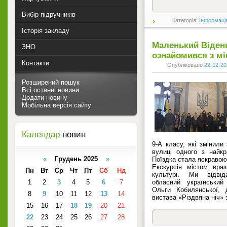
Вибір підручників
Категорія:
Інформаці
Історія закладу
Маленький Відень
ЗНО
ознайомився з мі
Контакти
Опубліковано
22-12-20
Розширений пошук
Всі останні новини
Додати новину
Мобільна версія сайту
Календар
новин
9-А класу, які змінили 
вулиці одного з найкр
«
Грудень 2025
»
Поїздка стала яскравою
Екскурсія містом вра
Пн
Вт
Ср
Чт
Пт
Сб
Нд
культурі. Ми відвід
1
2
3
4
5
6
7
обласний український
Ольги Кобилянської, 
8
9
10
11
12
13
14
вистава «Різдвяна ніч» 
15
16
17
18
19
20
21
22
23
24
25
26
27
28