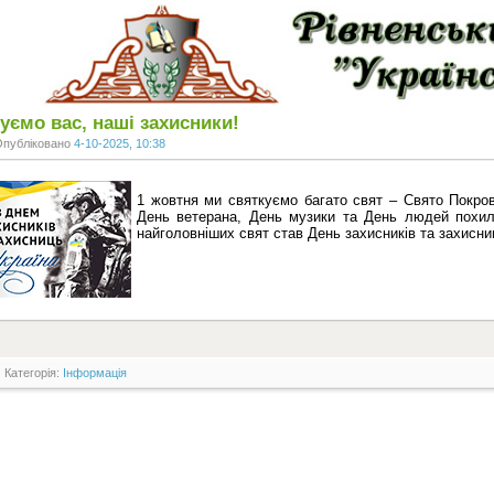
уємо вас, наші захисники!
Опубліковано
4-10-2025, 10:38
1 жовтня ми святкуємо багато свят – Свято Покров
День ветерана, День музики та День людей похил
найголовніших свят став День захисників та захисни
Категорія:
Інформація