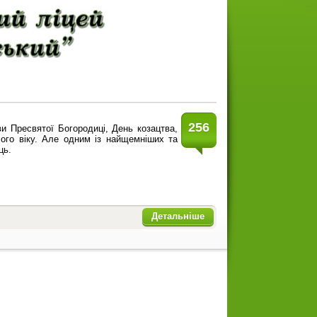
256
и Пресвятої Богородиці, День козацтва,
ого віку. Але одним із найщемніших та
ць.
Детальніше