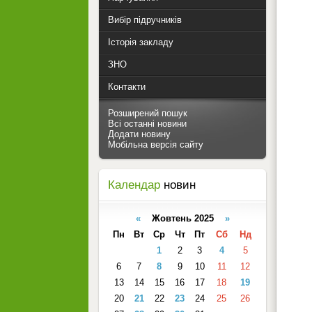
Вибір підручників
Історія закладу
ЗНО
Контакти
Розширений пошук
Всі останні новини
Додати новину
Мобільна версія сайту
Календар
новин
«
Жовтень 2025
»
Пн
Вт
Ср
Чт
Пт
Сб
Нд
1
2
3
4
5
6
7
8
9
10
11
12
13
14
15
16
17
18
19
20
21
22
23
24
25
26