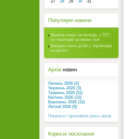
27
28
29
30
31
Популярні новини
Україна чекає на молодь з ТОТ
чи територій активних бой ...
Використання дітей у збройному
конфлікті
Архів
новин
Липень 2026 (2)
Червень 2026 (3)
Травень 2026 (11)
Квітень 2026 (12)
Березень 2026 (12)
Лютий 2026 (9)
Показати / приховати увесь архів
Корисні посилання