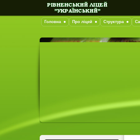
Головна
Про ліцей
Структура
Са