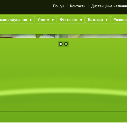
Пошук
Контакти
Дистанційне навчан
моврядування
Учням
Вчителям
Батькам
Розпор
1
2