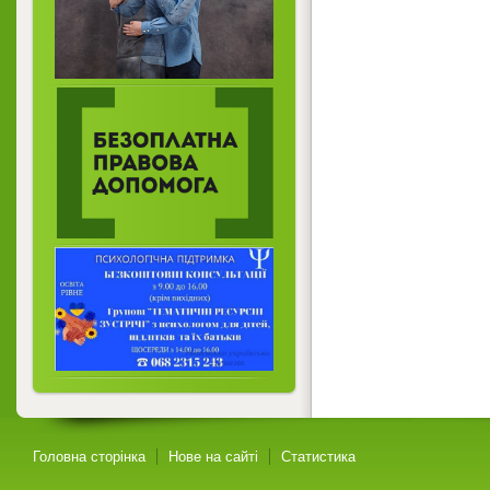
Головна сторінка
Нове на сайті
Статистика