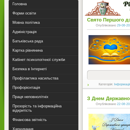
Головна
Форми освіти
Свято Першого д
Мовна політика
Опубліковано
29-08-20
Адміністрація
Батьківська рада
Картка рівнянина
Кабінет психологічної служби
Безпека в Інтернеті
Профілактика насильства
Категорія:
Інформаці
Профорієнтація
Праця неповнолітніх
З Днем Державно
Опубліковано
22-08-20
Прозорість та інформаційна
відкритість
Фінансова звітність
Харчування