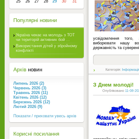
25
26
27
28
29
30
31
Популярні новини
Україна чекає на молодь з ТОТ
усвідомлення того,
чи територій активних бой ...
виборювати нашу вол
Використання дітей у збройному
державність та суверені
конфлікті
Архів
новин
Категорія:
Інформаці
Липень 2026 (2)
З Днем молоді!
Червень 2026 (3)
Опубліковано
11-08-20
Травень 2026 (11)
Квітень 2026 (12)
Березень 2026 (12)
Лютий 2026 (9)
Показати / приховати увесь архів
Корисні посилання