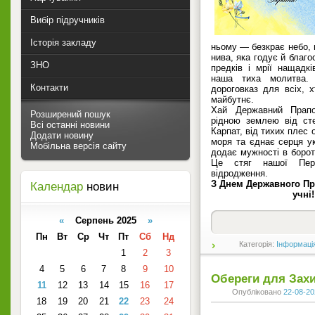
Вибір підручників
Історія закладу
ньому — безкрає небо, щ
нива, яка годує й благ
ЗНО
предків і мрії нащадкі
наша тиха молитва. 
Контакти
дороговказ для всіх, х
майбутнє.
Хай Державний Прап
Розширений пошук
рідною землею від сте
Всі останні новини
Карпат, від тихих плес 
Додати новину
моря та єднає серця ук
Мобільна версія сайту
додає мужності в борот
Це стяг нашої Пере
відродження.
З Днем Державного Пра
Календар
новин
учні!
«
Серпень 2025
»
Пн
Вт
Ср
Чт
Пт
Сб
Нд
Категорія:
Інформаці
1
2
3
4
5
6
7
8
9
10
Обереги для Захи
11
12
13
14
15
16
17
Опубліковано
22-08-20
18
19
20
21
22
23
24