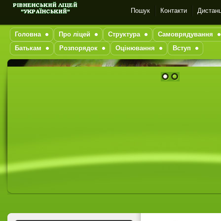
Пошук
Контакти
Дистанц
Головна
Про ліцей
Структура
Самоврядування
Батькам
Розпорядок
Оцінювання
Вступ
1
2