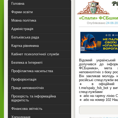
Головна
Форми освіти
«Спали» ФСБшни
Мовна політика
Опубліковано
24-06-20
Адміністрація
Батьківська рада
Картка рівнянина
Кабінет психологічної служби
Відомий український
Безпека в Інтернеті
долучився до інформ
ФСБшника», мета я
Профілактика насильства
неповнолітніх з боку ро
Він закликав молодь 
Профорієнтація
російські спецслужби в
🔹 в офіційний ч
Праця неповнолітніх
t.me/spaly_fsb_bot у в
спецслужбами
🔹 або на гарячу лінію 
Прозорість та інформаційна
🔹 або на номер 102 Нац
відкритість
Фінансова звітність
Харчування