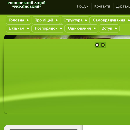
Пошук
Контакти
Дистанц
Головна
Про ліцей
Структура
Самоврядування
Батькам
Розпорядок
Оцінювання
Вступ
1
2