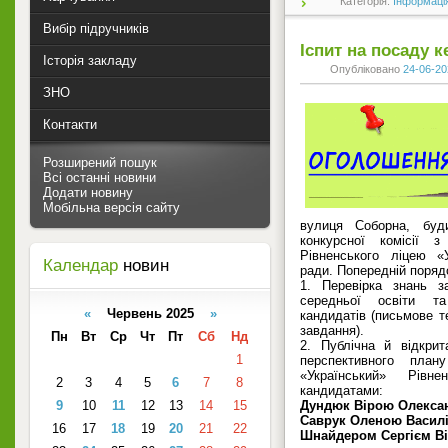
Категорія:
Інформаці
Вибір підручників
Іспит на посаду к
Історія закладу
Опубліковано
24-06-20
ЗНО
Контакти
Розширений пошук
Всі останні новини
Додати новину
Мобільна версія сайту
вулиця Соборна, буди
конкурсної комісії 
Рівненського ліцею «У
Календар
новин
ради. Попередній поряд
1. Перевірка знань з
середньої освіти та
«
Червень 2025
»
кандидатів (письмове т
завдання).
Пн
Вт
Ср
Чт
Пт
Сб
Нд
2. Публічна й відкри
1
перспективного план
«Український» Рівн
2
3
4
5
6
7
8
кандидатами:
9
10
11
12
13
14
15
Дундюк Вірою Олекса
Саврук Оленою Васил
16
17
18
19
20
21
22
Шнайдером Сергієм В