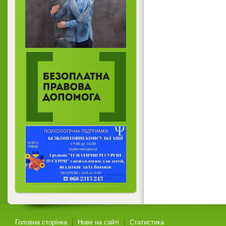
Головна сторінка
Нове на сайті
Статистика