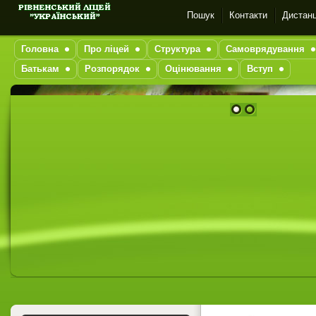
Пошук
Контакти
Дистанц
Головна
Про ліцей
Структура
Самоврядування
Батькам
Розпорядок
Оцінювання
Вступ
1
2