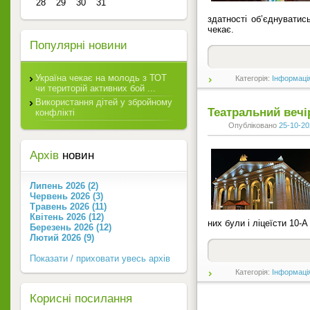
28
29
30
31
здатності об’єднуватис
чекає.
Популярні новини
Україна чекає на молодь з ТОТ
Категорія:
Інформаці
чи територій активних бой ...
Використання дітей у збройному
Театральний вечі
конфлікті
Опубліковано
25-10-20
Архів
новин
Липень 2026 (2)
Червень 2026 (3)
Травень 2026 (11)
Квітень 2026 (12)
них були і ліцеїсти 10-А
Березень 2026 (12)
Лютий 2026 (9)
Показати / приховати увесь архів
Категорія:
Інформаці
Корисні посилання