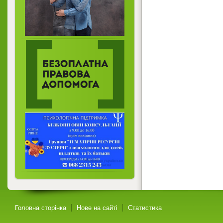
Головна сторінка
Нове на сайті
Статистика