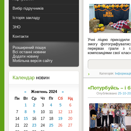
Вибір підручників
Історія закладу
ЗНО
Контакти
Учні ліцею приходили
змогу фотографуватис
Розширений пошук
перервах грали з га
Всі останні новини
композиціями свої класн
Додати новину
Мобільна версія сайту
Категорія:
Інформаці
Календар
новин
«Потурбуйсь – і 
«
Жовтень 2024
»
Опубліковано
25-10-20
Пн
Вт
Ср
Чт
Пт
Сб
Нд
1
2
3
4
5
6
7
8
9
10
11
12
13
14
15
16
17
18
19
20
21
22
23
24
25
26
27