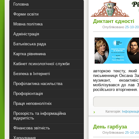
Головна
Форми освіти
Диктант єдності
Мовна політика
Опубліковано
25-10-20
Адміністрація
Батьківська рада
Картка рівнянина
Кабінет психологічної служби
авторкою тексту, який
Безпека в Інтернеті
письменниця Оксана За
музикант, екоакти
Профілактика насильства
мобілізувався до лав 
російського вторгнення.
Профорієнтація
Праця неповнолітніх
Категорія:
Інформаці
Прозорість та інформаційна
відкритість
День гарбуза
Фінансова звітність
Опубліковано
25-10-20
Харчування