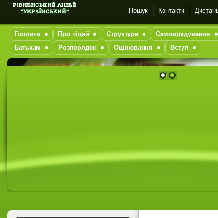
Пошук
Контакти
Дистанц
Головна
Про ліцей
Структура
Самоврядування
Батькам
Розпорядок
Оцінювання
Вступ
1
2