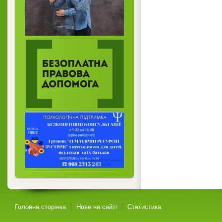
Головна сторінка
Нове на сайті
Статистика