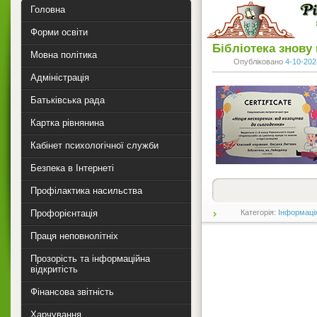
Головна
Форми освіти
Бібліотека знову
Мовна політика
Опубліковано
4-10-202
Адміністрація
Батьківська рада
Картка рівнянина
Кабінет психологічної служби
Безпека в Інтернеті
Профілактика насильства
Профорієнтація
Категорія:
Інформаці
Праця неповнолітніх
Прозорість та інформаційна
відкритість
Фінансова звітність
Харчування