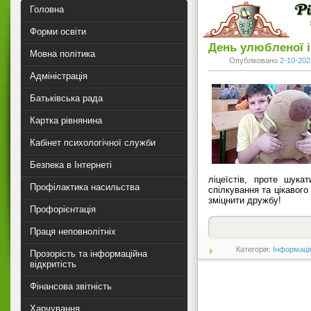
Головна
Форми освіти
День улюбленої і
Мовна політика
Опубліковано
2-10-202
Адміністрація
Батьківська рада
Картка рівнянина
Кабінет психологічної служби
Безпека в Інтернеті
ліцеїстів, проте шук
Профілактика насильства
спілкування та цікавого
зміцнити дружбу!
Профорієнтація
Праця неповнолітніх
Категорія:
Інформаці
Прозорість та інформаційна
відкритість
Фінансова звітність
Харчування