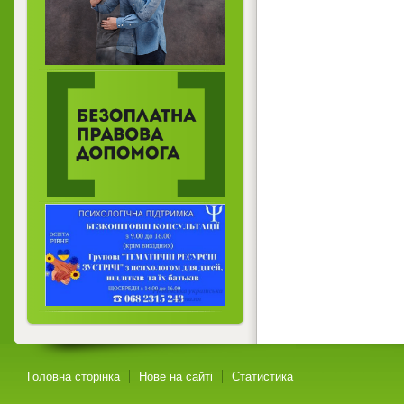
Головна сторінка
Нове на сайті
Статистика