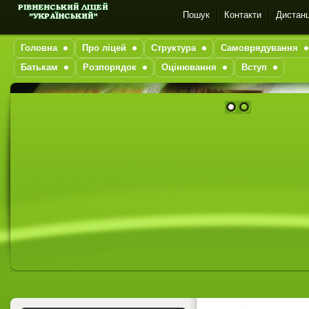
Пошук
Контакти
Дистанц
Головна
Про ліцей
Структура
Самоврядування
Батькам
Розпорядок
Оцінювання
Вступ
1
2