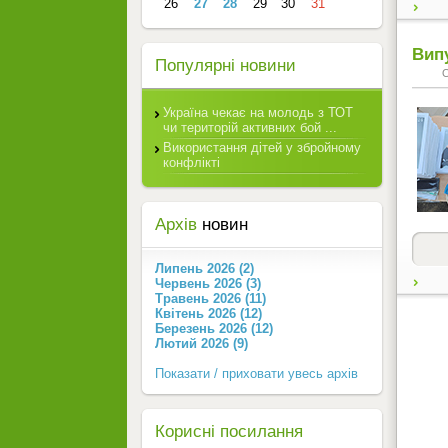
26
27
28
29
30
31
Випу
Популярні новини
Україна чекає на молодь з ТОТ
чи територій активних бой ...
Використання дітей у збройному
конфлікті
Архів
новин
Липень 2026 (2)
Червень 2026 (3)
Травень 2026 (11)
Квітень 2026 (12)
Березень 2026 (12)
Лютий 2026 (9)
Показати / приховати увесь архів
Корисні посилання