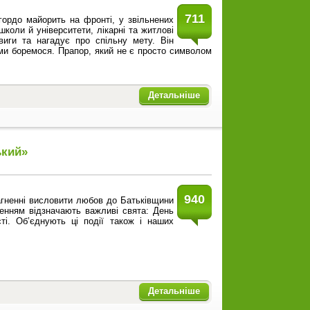
711
гордо майорить на фронті, у звільнених
коли й університети, лікарні та житлові
виги та нагадує про спільну мету. Він
 ми боремося. Прапор, який не є просто символом
Детальніше
ький»
940
агненні висловити любов до Батьківщини
ленням відзначають важливі свята: День
і. Об’єднують ці події також і наших
Детальніше