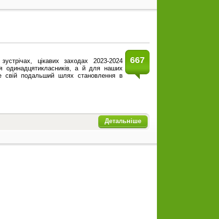
667
зустрічах, цікавих заходах 2023-2024
ля одинадцятикласників, а й для наших
чне свій подальший шлях становлення в
Детальніше