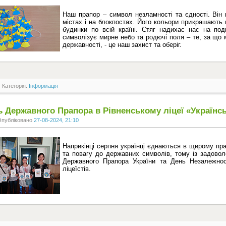
Наш прапор – символ незламності та єдності. Він 
містах і на блокпостах. Його кольори прикрашають ш
будинки по всій країні. Стяг надихає нас на под
символізує мирне небо та родючі поля – те, за що
державності, - це наш захист та оберіг.
Категорія:
Інформація
ь Державного Прапора в Рівненському ліцеї «Українс
Опубліковано
27-08-2024, 21:10
Наприкінці серпня українці єднаються в щирому пр
та повагу до державних символів, тому із задово
Державного Прапора України та День Незалежност
ліцеїстів.