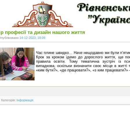
р професії та дизайн нашого життя
Опубліковано
14-12-2023, 18:09
Час плине швидко… Наче нещодавно ми були п’ятик
Крок за кроком ідемо до дорослого життя, ще пос
правила освіти. Тому тематична зустріч із п
випадкова, оскільки визначити своє місце в житті 
«ким бути?», «де працювати?», «з ким працювати?» 
Категорія:
Інформація