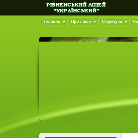
Головна
Про ліцей
Структура
Са