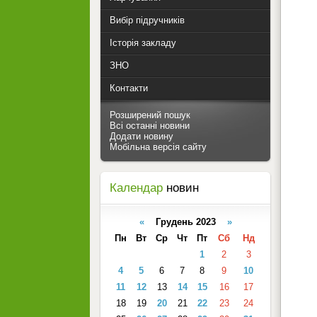
Вибір підручників
Історія закладу
ЗНО
Контакти
Розширений пошук
Всі останні новини
Додати новину
Мобільна версія сайту
Календар
новин
«
Грудень 2023
»
Пн
Вт
Ср
Чт
Пт
Сб
Нд
1
2
3
4
5
6
7
8
9
10
11
12
13
14
15
16
17
18
19
20
21
22
23
24