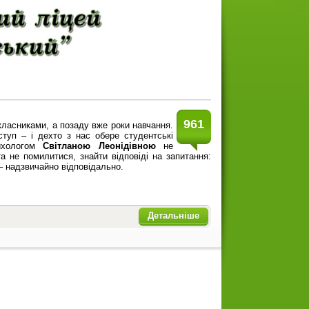
961
ласниками, а позаду вже роки навчання.
туп – і дехто з нас обере студентські
сихологом
Світланою Леонідівною
не
та не помилитися, знайти відповіді на запитання:
– надзвичайно відповідально.
Детальніше