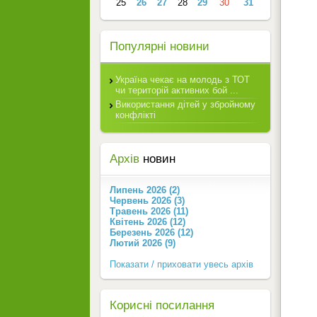
25
26
27
28
29
30
31
Популярні новини
Україна чекає на молодь з ТОТ
чи територій активних бой ...
Використання дітей у збройному
конфлікті
Архів
новин
Липень 2026 (2)
Червень 2026 (3)
Травень 2026 (11)
Квітень 2026 (12)
Березень 2026 (12)
Лютий 2026 (9)
Показати / приховати увесь архів
Корисні посилання