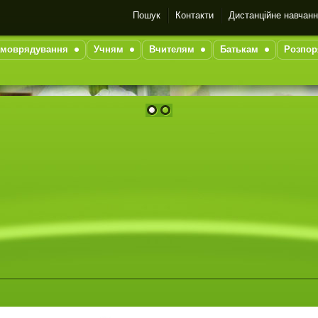
Пошук
Контакти
Дистанційне навчан
моврядування
Учням
Вчителям
Батькам
Розпор
1
2