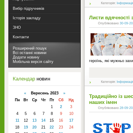
Категорія:
Інформаці
Вибір підручників
Листи вдячності 
Історія закладу
Опубліковано
30-09-20
ЗНО
Контакти
Розширений пошук
Всі останні новини
Додати новину
героїнь, які мужньо зах
Мобільна версія сайту
Календар
новин
Категорія:
Інформаці
«
Вересень 2023
»
Традиційно із ше
Пн
Вт
Ср
Чт
Пт
Сб
Нд
наших імен
1
2
3
Опубліковано
28-09-20
4
5
6
7
8
9
10
11
12
13
14
15
16
17
18
19
20
21
22
23
24