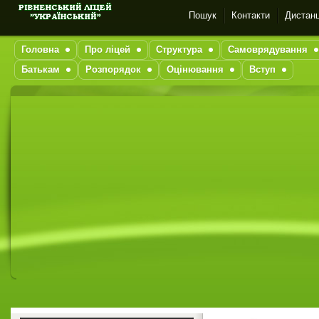
Пошук
Контакти
Дистанц
Головна
Про ліцей
Структура
Самоврядування
Батькам
Розпорядок
Оцінювання
Вступ
1
2