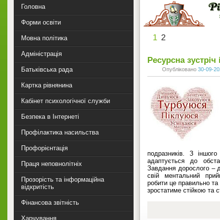
Головна
Форми освіти
1
2
Мовна політика
Адміністрація
Ресурсна зустріч
Батьківська рада
Опубліковано
30-09-20
Картка рівнянина
Кабінет психологічної служби
Безпека в Інтернеті
Профілактика насильства
Профорієнтація
подразників. З іншог
адаптується до обст
Праця неповнолітніх
Завдання дорослого – 
свій ментальний прий
Прозорість та інформаційна
робити це правильно та 
відкритість
зростатиме стійкою та 
Фінансова звітність
Харчування