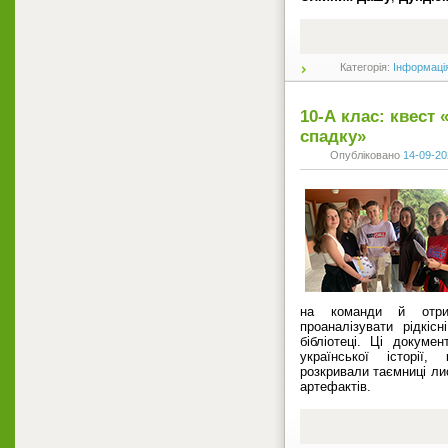
Категорія:
Інформаці
10-А клас: квест
спадку»
Опубліковано
14-09-20
на команди й отри
проаналізувати рідкіс
бібліотеці. Ці докуме
української історії
розкривали таємниці лис
артефактів.