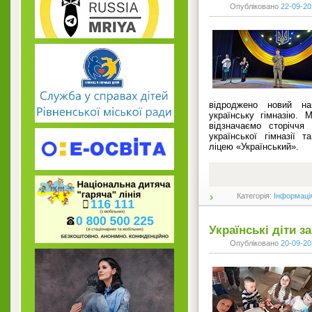
Опубліковано
22-09-20
відроджено новий на
українську гімназію.
відзначаємо сторіччя
української гімназії 
ліцею «Український».
Категорія:
Інформаці
Українські діти з
Опубліковано
20-09-20