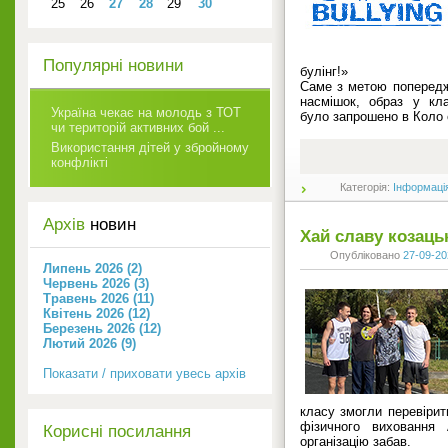
25
26
27
28
29
30
Популярні новини
булінг!»
Саме з метою попередж
насмішок, образ у кл
Україна чекає на молодь з ТОТ
було запрошено в Коло 
чи територій активних бой ...
Використання дітей у збройному
конфлікті
Категорія:
Інформаці
Архів
новин
Хай славу козацьк
Опубліковано
27-09-20
Липень 2026 (2)
Червень 2026 (3)
Травень 2026 (11)
Квітень 2026 (12)
Березень 2026 (12)
Лютий 2026 (9)
Показати / приховати увесь архів
класу змогли перевірит
фізичного виховання 
Корисні посилання
організацію забав.