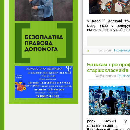
у власній державі тр
миру, який є запору
відчула кожна українсь
Категорія:
Інформаці
Батькам про про
старшокласників
Опубліковано
19-09-20
роль батьків у п
старшокласників.
Батьківський життєви