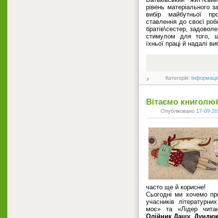
рівень матеріального з
вибір майбутньої пр
ставлення до своєї робо
братів\сестер, задоволе
стимулом для того, щ
їхньої праці й надалі в
Категорія:
Інформаці
Вітаємо книголюб
Опубліковано
17-09-20
часто ще й корисне!
Сьогодні ми хочемо пр
учасників літературних
моє» та «Лідер чит
Олійник Дашу
,
Дундюк