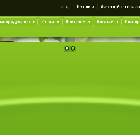
Пошук
Контакти
Дистанційне навчан
моврядування
Учням
Вчителям
Батькам
Розпор
1
2