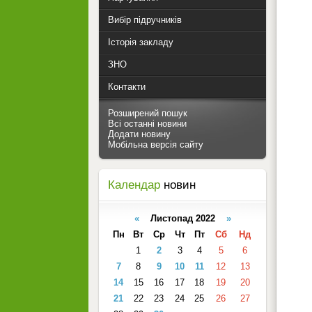
Вибір підручників
Історія закладу
ЗНО
Контакти
Розширений пошук
Всі останні новини
Додати новину
Мобільна версія сайту
Календар
новин
«
Листопад 2022
»
Пн
Вт
Ср
Чт
Пт
Сб
Нд
1
2
3
4
5
6
7
8
9
10
11
12
13
14
15
16
17
18
19
20
21
22
23
24
25
26
27