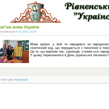
в’їна мова України
Опубліковано
9-11-2022, 23:25
Мова країни, у якій ти народився чи народилас
генетичний код, що передається з покоління в поко
Це те, що вирізняє нас, українців, з-поміж усіх народ
У цьому переконалися в День української писемності 
Категорія:
Інформація