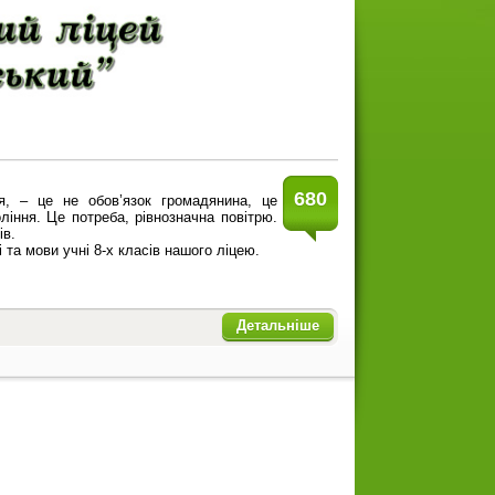
680
я, – це не обов’язок громадянина, це
ління. Це потреба, рівнозначна повітрю.
ів.
та мови учні 8-х класів нашого ліцею.
Детальніше