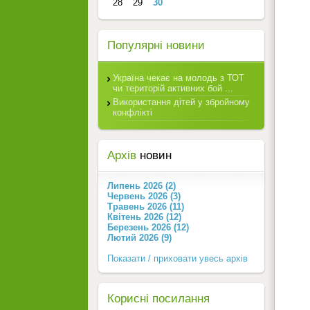
28
29
30
Популярні новини
Україна чекає на молодь з ТОТ
чи територій активних бой ...
Використання дітей у збройному
конфлікті
Архів
новин
Липень 2026 (2)
Червень 2026 (3)
Травень 2026 (11)
Квітень 2026 (12)
Березень 2026 (12)
Лютий 2026 (9)
Показати / приховати увесь архів
Корисні посилання