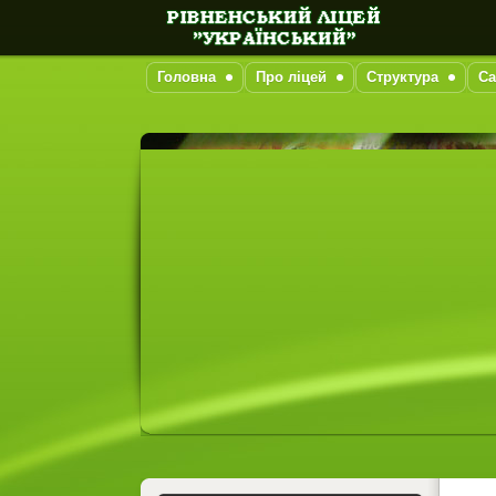
Головна
Про ліцей
Структура
Са