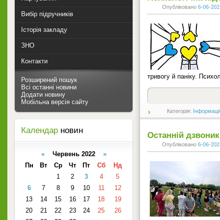
Опубліковано
6-06-202
Вибір підручників
Історія закладу
ЗНО
Контакти
тривогу й паніку. Психо
Розширений пошук
Всі останні новини
Додати новину
Мобільна версія сайту
Категорія:
Інформаці
Календар
новин
Останній дзвоник
Опубліковано
6-06-202
«
Червень 2022
»
Пн
Вт
Ср
Чт
Пт
Сб
Нд
1
2
3
4
5
6
7
8
9
10
11
12
13
14
15
16
17
18
19
20
21
22
23
24
25
26