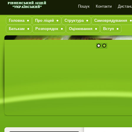
Пошук
Контакти
Дистанц
Головна
Про ліцей
Структура
Самоврядування
Батькам
Розпорядок
Оцінювання
Вступ
1
2