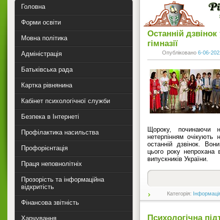
Головна
Форми освіти
Останній дзвінок 
Мовна політика
гімназії
Опубліковано
6-06-202
Адміністрація
Батьківська рада
Картка рівнянина
Кабінет психологічної служби
Безпека в Інтернеті
Щороку, починаючи н
Профілактика насильства
нетерпінням очікують 
останній дзвінок. Вон
Профорієнтація
цього року непрохана 
випускників України.
Праця неповнолітніх
Прозорість та інформаційна
відкритість
Категорія:
Інформаці
Фінансова звітність
Психологічна під
Харчування