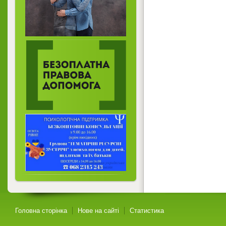
Головна сторінка
Нове на сайті
Статистика