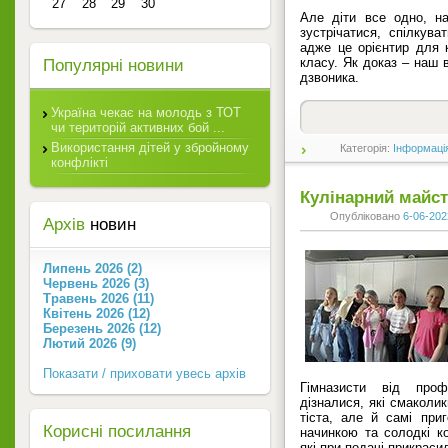
27
28
29
30
Але діти все одно, на
зустрічатися, спілкува
адже це орієнтир для к
класу. Як доказ – наш 
Популярні новини
дзвоника.
Україна чекає на молодь з ТОТ
чи територій активних бой ...
Використання дітей у збройному
Категорія:
Інформаці
конфлікті
Кулінарний майст
Опубліковано
6-06-202
Архів
новин
Липень 2026 (2)
Червень 2026 (3)
Травень 2026 (11)
Квітень 2026 (12)
Березень 2026 (12)
Лютий 2026 (9)
Показати / приховати увесь архів
Гімназисти від проф
дізналися, які смаколи
тіста, але й самі приг
Корисні посилання
начинкою та солодкі к
які при подачі прикрас