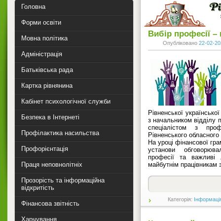
Головна
Форми освіти
Вибір професії –
Мовна політика
Опубліковано
22-02-20
Адміністрація
Батьківська рада
Картка рівнянина
Кабінет психологічної служби
Рівненської української
Безпека в Інтернеті
з начальником відділу 
спеціалістом з проф
Профілактика насильства
Рівненського обласного 
На уроці фінансової гра
Профорієнтація
установи обговорюв
професії та важливі 
Праця неповнолітніх
майбутнім працівникам з
Прозорість та інформаційна
відкритість
Категорія:
Інформаці
Фінансова звітність
Харчування