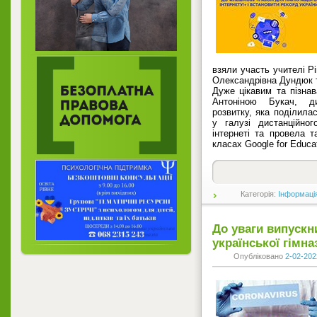
взяли участь учителі Рі
Олександрівна Дундюк т
Дуже цікавим та пізна
Антоніною Букач, д
розвитку, яка поділила
у галузі дистанційно
інтернеті та провела т
класах Google for Educat
Категорія:
Інформаці
До уваги випускн
української гімназ
Опубліковано
2-02-202