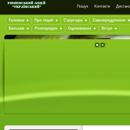
Пошук
Контакти
Дистанц
Головна
Про ліцей
Структура
Самоврядування
Батькам
Розпорядок
Оцінювання
Вступ
1
2