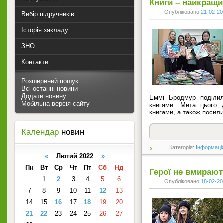
Книги – найкращи
Опубліковано
21-02-20
Вибір підручників
Історія закладу
ЗНО
Контакти
Розширений пошук
Всі останні новини
Додати новину
Еммі Бродмур поділил
Мобільна версія сайту
книгами. Мета цього 
книгами, а також посили
Календар
новин
Категорія:
Інформаці
«
Лютий 2022
»
Пн
Вт
Ср
Чт
Пт
Сб
Нд
Герої не вмирают
1
2
3
4
5
6
Опубліковано
18-02-20
7
8
9
10
11
12
13
14
15
16
17
18
19
20
21
22
23
24
25
26
27