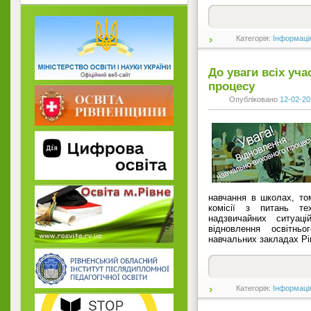
Категорія:
Інформаці
До уваги всіх уча
процесу
Опубліковано
12-02-20
навчання в школах, том
комісії з питань тех
надзвичайних ситуац
відновлення освітньо
навчальних закладах Рів
Категорія:
Інформаці