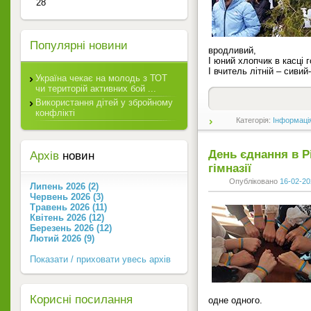
28
Популярні новини
вродливий,
І юний хлопчик в касці г
І вчитель літній – сивий
Україна чекає на молодь з ТОТ
чи територій активних бой ...
Використання дітей у збройному
конфлікті
Категорія:
Інформаці
День єднання в Р
Архів
новин
гімназії
Опубліковано
16-02-20
Липень 2026 (2)
Червень 2026 (3)
Травень 2026 (11)
Квітень 2026 (12)
Березень 2026 (12)
Лютий 2026 (9)
Показати / приховати увесь архів
Корисні посилання
одне одного.