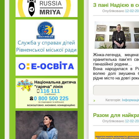
З пані Надією в с
Опубліковано
12-02-20
Жінка-легенда, мецена
хранителька пам’яті св
гімназійної родини…
Вона народилася в Рі
волею долі змушена 
рідне місто на довгі рок
Категорія:
Інформаці
Разом для найкра
Опубліковано
12-02-20