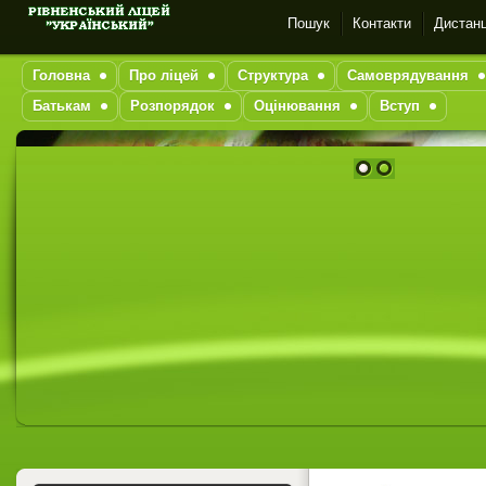
Пошук
Контакти
Дистанц
Головна
Про ліцей
Структура
Самоврядування
Батькам
Розпорядок
Оцінювання
Вступ
1
2