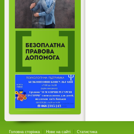
Головна сторінка
Нове на сайті
Статистика