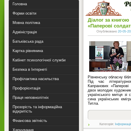
Головна
Форми освіти
Діалог за книгою
Мовна політика
«Паперові солдат
Опубліковано
20-05-20
Адміністрація
Батьківська рада
Картка рівнянина
Кабінет психологічної служби
Безпека в Інтернеті
Рівненську обласну бібл
Профілактика насильства
Під час літературн
Капранових «Паперові
Профорієнтація
двох молодих художникі
українського митця зі 
Праця неповнолітніх
сина українських еміг
Титла.
Прозорість та інформаційна
відкритість
Фінансова звітність
Категорія:
Інформаці
Харчування