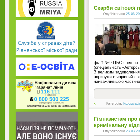
Скарби світової п
Опубліковано
25-03-20
філії №9 ЦБС спільно 
(спеціальність «Акторсь
З великим задоволенням
поринули в чарівний сві
найважливішою частино
Категорія:
Інформаці
Гімназистам про 
кримінальну відп
Опубліковано
23-03-20