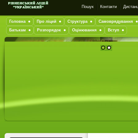
Пошук
Контакти
Дистанц
Головна
Про ліцей
Структура
Самоврядування
Батькам
Розпорядок
Оцінювання
Вступ
1
2