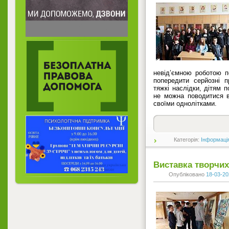
невід’ємною роботою п
попередити серйозні п
тяжкі наслідки, дітям п
не можна поводитися в 
своїми однолітками.
Категорія:
Інформаці
Виставка творчих
Опубліковано
18-03-20