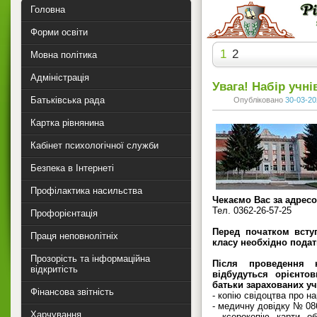
Головна
Форми освіти
1
2
Мовна політика
Адміністрація
Увага! Набір учні
Батьківська рада
Опубліковано
30-03-20
Картка рівнянина
Кабінет психологічної служби
Безпека в Інтернеті
Профілактика насильства
Чекаємо Вас за адрес
Тел. 0362-26-57-25
Профорієнтація
Перед початком всту
Праця неповнолітніх
класу необхідно пода
Прозорість та інформаційна
Після проведення к
відкритість
відбудуться орієнтов
батьки зарахованих уч
Фінансова звітність
- копію свідоцтва про н
- медичну довідку № 086
Харчування
- ксерокопію карти об