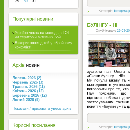
29
30
31
Категорія:
Інформаці
Популярні новини
БУЛІНГУ - НІ
Опубліковано
26-03-20
Україна чекає на молодь з ТОТ
чи територій активних бой ...
Використання дітей у збройному
конфлікті
Архів
новин
зустріли пані Ольга т
«Скажи булінгу – НІ!»
Липень 2026 (2)
Ми почули цікаву та 
Червень 2026 (3)
сьогодення в учнівськ
Травень 2026 (11)
поговорити про те, хто
Квітень 2026 (12)
Нам пояснили, що ф
Березень 2026 (12)
підніжки, небажані доти
Лютий 2026 (9)
застосуванням тактики
поняття «боулінгу» та д
Показати / приховати увесь архів
Корисні посилання
Категорія:
Інформаці