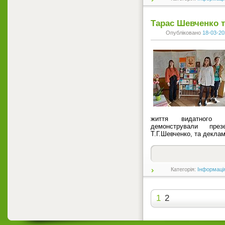
Тарас Шевченко 
Опубліковано
18-03-20
життя видатного 
демонстрували пре
Т.Г.Шевченко, та деклам
Категорія:
Інформаці
1
2