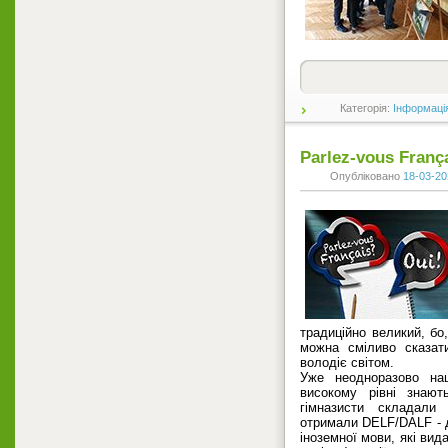
Категорія:
Інформаці
Рarlez-vous Franç
Опубліковано
18-03-20
традиційно великий, бо
можна сміливо сказат
володіє світом.
Уже неодноразово на
високому рівні знают
гімназисти складали
отримали DELF/DALF - 
іноземної мови, які вид