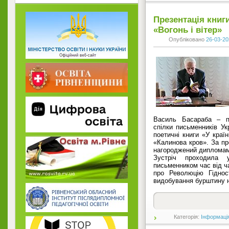
Презентація книг
«Вогонь і вітер»
Опубліковано
26-03-20
Василь Басараба – по
спілки письменників Ук
поетичні книги «У країн
«Калинова кров». За пр
нагороджений дипломам
Зустріч проходила 
письменником час від 
про Революцію Гіднос
видобування бурштину н
Категорія:
Інформаці