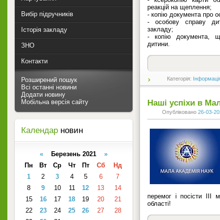
реакцій на щеплення;
Вибір підручників
- копію документа про о
- особову справу дит
закладу;
Історія закладу
- копію документа, щ
дитини.
ЗНО
Контакти
Категорія:
Інформаці
Розширений пошук
Всі останні новини
Додати новину
Мобільна версія сайту
Наші успіхи в Мал
Опубліковано
26-03-20
Календар
новин
«
Березень 2021
»
Пн
Вт
Ср
Чт
Пт
Сб
Нд
1
2
3
4
5
6
7
8
9
10
11
12
13
14
перемог і посісти ІІІ 
15
16
17
18
19
20
21
області!
22
23
24
25
26
27
28