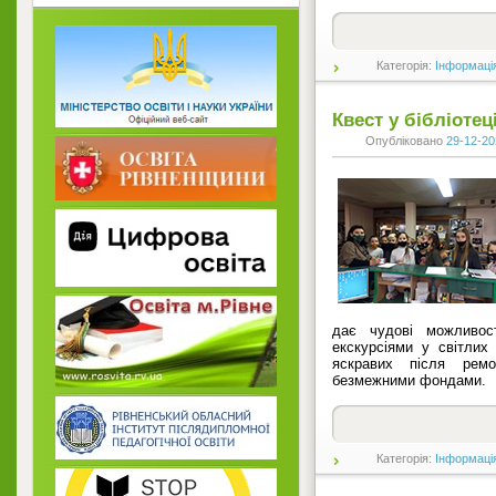
Категорія:
Інформаці
Квест у бібліотец
Опубліковано
29-12-20
дає чудові можливост
екскурсіями у світлих
яскравих після ремо
безмежними фондами.
Категорія:
Інформаці