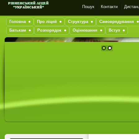
Пошук
Контакти
Дистанц
Головна
Про ліцей
Структура
Самоврядування
Батькам
Розпорядок
Оцінювання
Вступ
1
2