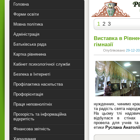
Головна
Форми освіти
1
2
3
Мовна політика
Адміністрація
Виставка в Рівнен
гімназії
Батьківська рада
Опубліковано
29-12-20
Картка рівнянина
Кабінет психологічної служби
Безпека в Інтернеті
Профілактика насильства
Профорієнтація
нужденних, чинимо кращ
Праця неповнолітніх
та радість свята народ
На цьому тлі надзвич
Прозорість та інформаційна
відбулася в стінах г
відкритість
провела для учнів та 
етики
Руслана Анатолі
Фінансова звітність
Харчування