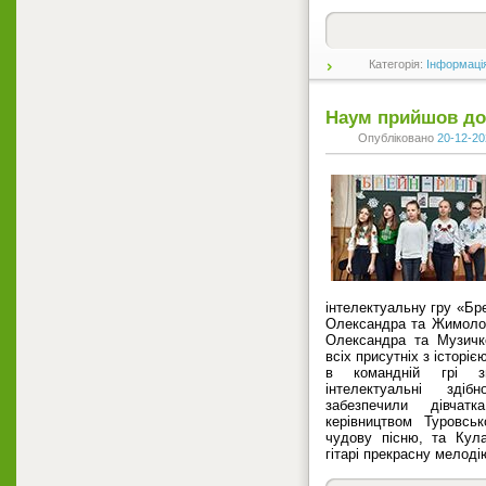
Категорія:
Інформаці
Наум прийшов до
Опубліковано
20-12-20
інтелектуальну гру «Бр
Олександра та Жимолос
Олександра та Музичко
всіх присутніх з історі
в командній грі зм
інтелектуальні зді
забезпечили дівчат
керівництвом Туровсько
чудову пісню, та Кул
гітарі прекрасну мелоді