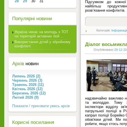
28
29
30
31
Підсумком до кожної 
найбільш продуктивн
розв’язання конфліктів.
Популярні новини
Категорія:
Інформаці
Україна чекає на молодь з ТОТ
чи територій активних бой ...
Використання дітей у збройному
Діалог восьмикла
конфлікті
Опубліковано
29-12-20
Архів
новин
Липень 2026 (2)
Червень 2026 (3)
Травень 2026 (11)
Квітень 2026 (12)
Березень 2026 (12)
Лютий 2026 (9)
надзвичайно важливо н
та молоддю. Тому з
Показати / приховати увесь архів
інспектори відділу зв'
патрульної поліції в Р
капрал поліції Борейко 
обов'язки дітей. Ми п
Корисні посилання
робити, якщо хтось потр