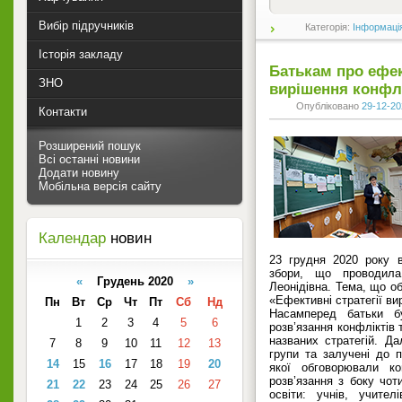
Вибір підручників
Категорія:
Інформаці
Історія закладу
Батькам про ефек
ЗНО
вирішення конфлі
Опубліковано
29-12-20
Контакти
Розширений пошук
Всі останні новини
Додати новину
Мобільна версія сайту
Календар
новин
23 грудня 2020 року в
збори, що проводила 
«
Грудень 2020
»
Леонідівна. Тема, що о
«Ефективні стратегії ви
Пн
Вт
Ср
Чт
Пт
Сб
Нд
Насамперед батьки бу
1
2
3
4
5
6
розв’язання конфліктів 
названих стратегій. Да
7
8
9
10
11
12
13
групи та залучені до пс
14
15
16
17
18
19
20
якої обговорювали ко
розв’язання з боку чот
21
22
23
24
25
26
27
освіти: учнів, учителі