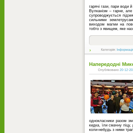
гарячі гази, пари води й
Вулканізм – гарне, але
супроводжується підзе
сильними землетрусам
виходом магми на пов
тобто з явищем, яке на
Категорія:
Інформаці
Напередодні Мик
Опубліковано
20-12-20
однокласники разом зм
кидка, їли смачну піцу, р
коли-небудь з ними тра