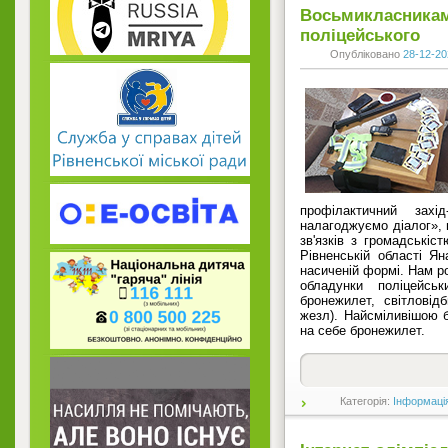
Восьмикласникам
поліцейського
Опубліковано
28-12-20
профілактичний захі
налагоджуємо діалог», 
зв'язків з громадськіст
Рівненській області Я
насиченій формі. Нам ро
обладунки поліцейськ
бронежилет, світловід
жезл). Найсміливішою 
на себе бронежилет.
Категорія:
Інформаці