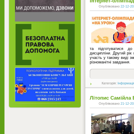
Інтернет-олімпіад
Опубліковано
22-12-20
та підготуватися до
дисципліни. Другий рік 
участь у такому виді зм
різноманітні завдання.
Категорія:
Інформаці
Літопис Самійла 
Опубліковано
21-12-20