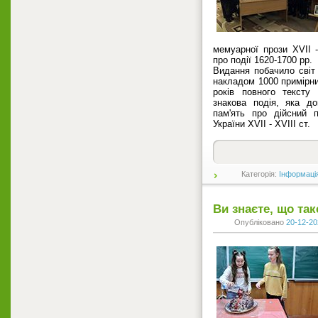
мемуарної прози ХVІІ -
про події 1620-1700 рр.
Видання побачило світ 
накладом 1000 примірн
років повного тексту
знакова подія, яка д
пам'ять про дійсний п
України ХVІІ - ХVІІІ ст.
Категорія:
Інформаці
Ви знаєте, що так
Опубліковано
20-12-20