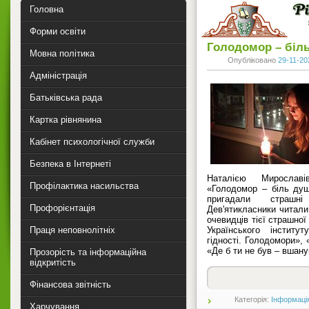
Головна
Форми освіти
Голодомор – біль
Мовна політика
Опубліковано
29-11-20
Адміністрація
Батьківська рада
Картка рівнянина
Кабінет психологічної служби
Безпека в Інтернеті
Наталією Мирослав
Профілактика насильства
«Голодомор – біль душі
пригадали страшні
Профорієнтація
Дев'ятикласники читали
очевидців тієї страшної
Праця неповнолітніх
Українського інститут
гідності. Голодомори», 
«Де б ти не був – вшану
Прозорість та інформаційна
відкритість
Фінансова звітність
Категорія:
Інформаці
Харчування