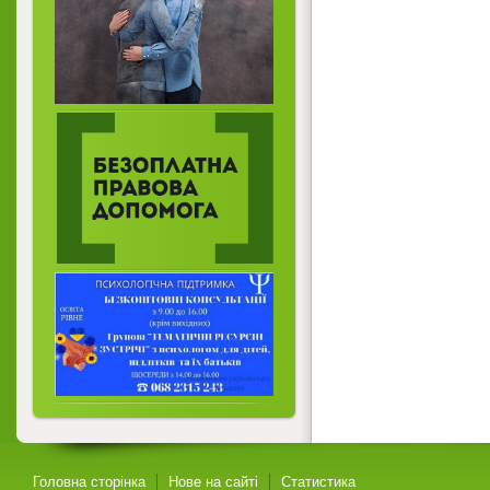
Головна сторінка
Нове на сайті
Статистика