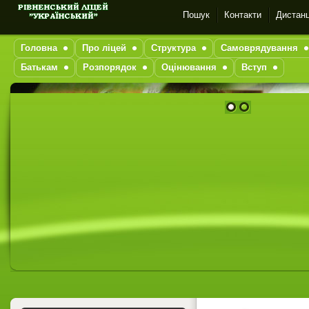
Пошук
Контакти
Дистанц
Головна
Про ліцей
Структура
Самоврядування
Батькам
Розпорядок
Оцінювання
Вступ
1
2