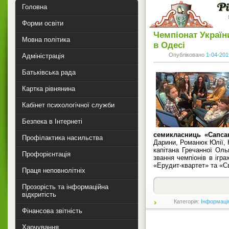
Головна
Форми освіти
Чемпіонат України
Мовна політика
в Одесі
Опубліковано
1-04-201
Адміністрація
Батьківська рада
Картка рівнянина
Кабінет психологічної служби
Безпека в Інтернеті
семикласниць «Сапса
Профілактика насильства
Дарини, Романюк Юлії, 
капітана Гречанної Оль
Профорієнтація
звання чемпіонів в ігр
«Ерудит-квартет» та «С
Праця неповнолітніх
Прозорість та інформаційна
відкритість
Категорія:
Інформаці
Фінансова звітність
Харчування