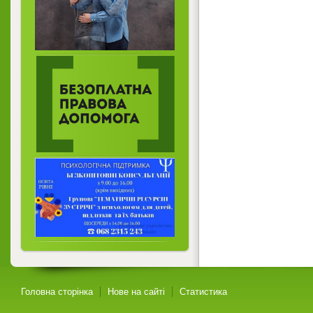
Головна сторінка
Нове на сайті
Статистика