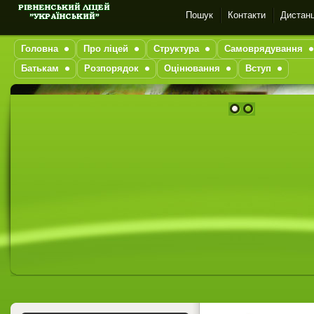
Пошук
Контакти
Дистанц
Головна
Про ліцей
Структура
Самоврядування
Батькам
Розпорядок
Оцінювання
Вступ
1
2