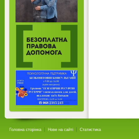
Головна сторінка
Нове на сайті
Статистика