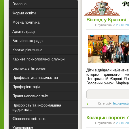
Головна
Форми освіти
Вікенд у Кракові
Мовна політика
Опубліковано
23-10-20
Адміністрація
Батьківська рада
Картка рівнянина
Кабінет психологічної служби
Безпека в Інтернеті
Діти відвідали найвизна
історію давнього м
Профілактика насильства
Центральній Європі Яг
Головний ринок, Маріаць
Профорієнтація
Праця неповнолітніх
Категорія:
Інформаці
Прозорість та інформаційна
відкритість
Козацькі пороги 7
Фінансова звітність
Опубліковано
23-10-20
Харчування