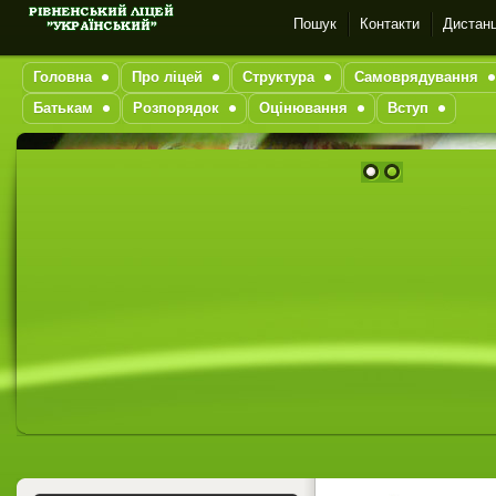
Пошук
Контакти
Дистанц
Головна
Про ліцей
Структура
Самоврядування
Батькам
Розпорядок
Оцінювання
Вступ
1
2