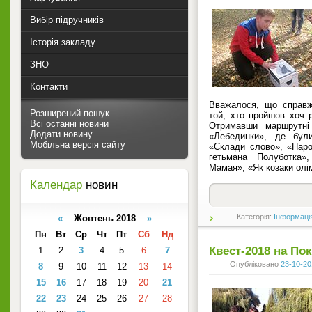
Вибір підручників
Історія закладу
ЗНО
Контакти
Вважалося, що справж
Розширений пошук
той, хто пройшов хоч р
Всі останні новини
Отримавши маршрутні
Додати новину
«Лебединки», де були
Мобільна версія сайту
«Склади слово», «Наро
гетьмана Полуботка»
Мамая», «Як козаки олім
Календар
новин
Категорія:
Інформаці
«
Жовтень 2018
»
Пн
Вт
Ср
Чт
Пт
Сб
Нд
Квест-2018 на По
1
2
3
4
5
6
7
Опубліковано
23-10-20
8
9
10
11
12
13
14
15
16
17
18
19
20
21
22
23
24
25
26
27
28