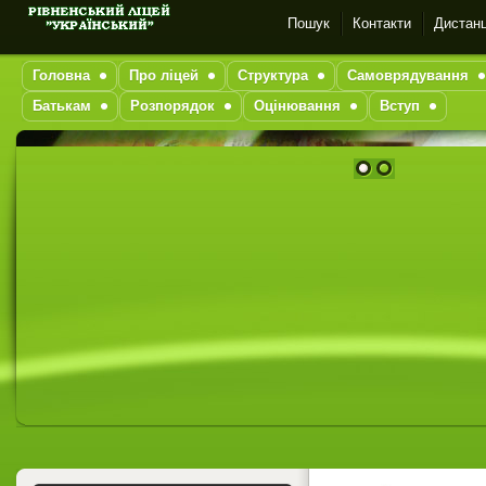
Пошук
Контакти
Дистанц
Головна
Про ліцей
Структура
Самоврядування
Батькам
Розпорядок
Оцінювання
Вступ
1
2