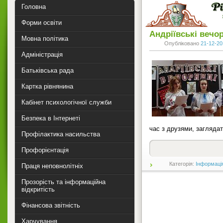
Головна
Форми освіти
Андріївські вечо
Мовна політика
Опубліковано
21-12-20
Адміністрація
Батьківська рада
Картка рівнянина
Кабінет психологічної служби
Безпека в Інтернеті
час з друзями, загляда
Профілактика насильства
Профорієнтація
Категорія:
Інформаці
Праця неповнолітніх
Прозорість та інформаційна
відкритість
Фінансова звітність
Харчування