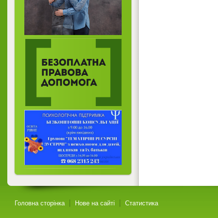
Головна сторінка
Нове на сайті
Статистика