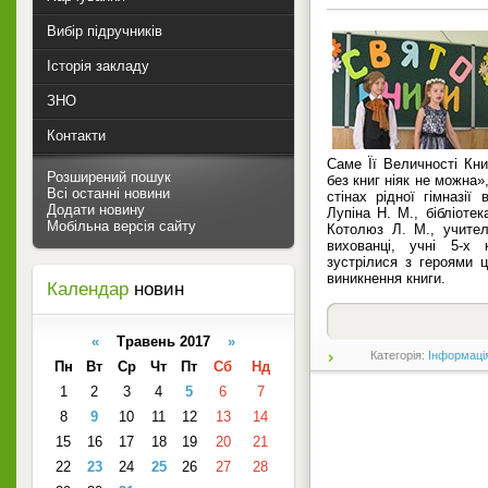
Вибір підручників
Історія закладу
ЗНО
Контакти
Саме Її Величності Кн
Розширений пошук
без книг ніяк не можна»
Всі останні новини
стінах рідної гімназії 
Додати новину
Лупіна Н. М., бібліотек
Мобільна версія сайту
Котолюз Л. М., учител
вихованці, учні 5-х 
зустрілися з героями ц
виникнення книги.
Календар
новин
«
Травень 2017
»
Категорія:
Інформаці
Пн
Вт
Ср
Чт
Пт
Сб
Нд
1
2
3
4
5
6
7
8
9
10
11
12
13
14
15
16
17
18
19
20
21
22
23
24
25
26
27
28