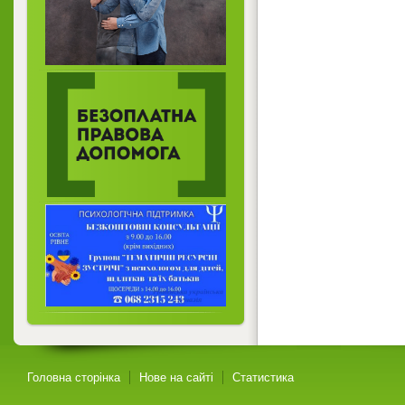
Головна сторінка
Нове на сайті
Статистика