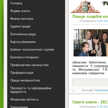
Головна
Форми освіти
Пошук скарбів к
Мовна політика
Опубліковано
5-05-201
Адміністрація
Батьківська рада
Картка рівнянина
Кабінет психологічної служби
Безпека в Інтернеті
обласною бібліотекою
Профілактика насильства
гімназисти. У супроводі
та Матушевської Т.В
Профорієнтація
книжкових лабіринтах.
Праця неповнолітніх
Прозорість та інформаційна
Категорія:
Інформаці
відкритість
Фінансова звітність
Свято книги - 201
Опубліковано
5-05-201
Харчування