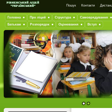
Пошук
Контакти
Дистанц
Головна
Про ліцей
Структура
Самоврядування
Батькам
Розпорядок
Оцінювання
Вступ
1
2