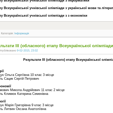
апу Всеукраїнської учнівської олімпіади з інформатики
апу Всеукраїнської учнівської олімпіади з української мови та літера
апу Всеукраїнської учнівської олімпіади з з економіки
Категорія:
Інформація
льтати ІІІ (обласного) етапу Всеукраїнської олімпіади 
Опубліковано
9-02-2015, 23:02
Результати ІІІ (обласного) етапу Всеукраїнської олімпі
рії
ук Ольга Сергіївна 10 клас 3 місце
ль Сацик Сергій Петрович
рономії
мович Микола Андрійович 11 клас 2 місце
ль Климюк Катерина Семенівна
огії
ук Марія Григорівна 9 клас 3 місце
ль Литвин Оксана Анатоліївна