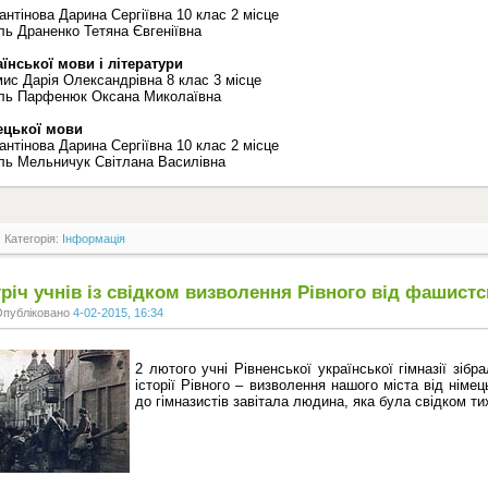
антінова Дарина Сергіївна 10 клас 2 місце
ль Драненко Тетяна Євгеніївна
аїнської мови і літератури
ис Дарія Олександрівна 8 клас 3 місце
ль Парфенюк Оксана Миколаївна
ецької мови
антінова Дарина Сергіївна 10 клас 2 місце
ль Мельничук Світлана Василівна
Категорія:
Інформація
річ учнів із свідком визволення Рівного від фашистс
Опубліковано
4-02-2015, 16:34
2 лютого учні Рівненської української гімназії зіб
історії Рівного – визволення нашого міста від німе
до гімназистів завітала людина, яка була свідком тих