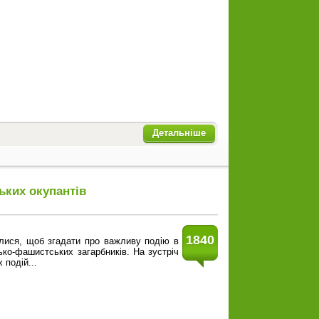
Детальніше
ьких окупантів
1840
ралися, щоб згадати про важливу подію в
цько-фашистських загарбників. На зустріч
 подій...