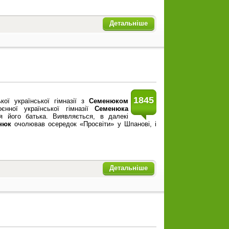
Детальніше
1845
кої української гімназії з
Семенюком
єнної української гімназії
Семенюка
ія його батька. Виявляється, в далекі
нюк
очолював осередок «Просвіти» у Шпанові, і
Детальніше