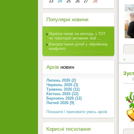
23
24
25
26
27
28
Популярні новини
Україна чекає на молодь з ТОТ
чи територій активних бой ...
Використання дітей у збройному
конфлікті
Архів
новин
Зуст
Липень 2026 (2)
Червень 2026 (3)
Травень 2026 (11)
Квітень 2026 (12)
Березень 2026 (12)
Лютий 2026 (9)
Показати / приховати увесь архів
Корисні посилання