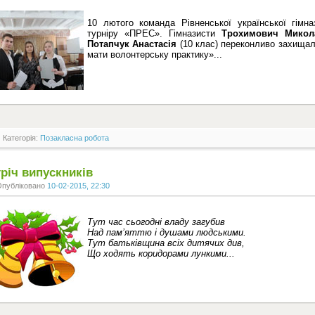
10 лютого команда Рівненської української гімна
турніру «ПРЕС». Гімназисти
Трохимович Мико
Потапчук Анастасія
(10 клас) переконливо захищал
мати волонтерську практику»...
Категорія:
Позакласна робота
річ випускників
Опубліковано
10-02-2015, 22:30
Тут час сьогодні владу загубив
Над пам’яттю і душами людськими.
Тут батьківщина всіх дитячих див,
Що ходять коридорами лункими...