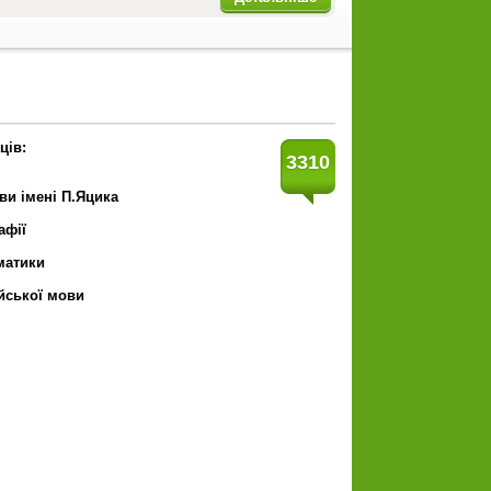
ців:
3310
ви імені П.Яцика
афії
ематики
ійської мови