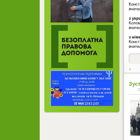
Конст
вчите
з укр
Колом
вчите
з нім
Конст
вчите
Зуст