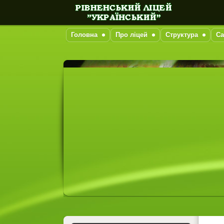
Головна
Про ліцей
Структура
Са