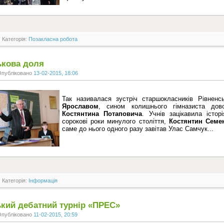
Категорія:
Позакласна робота
ькова доля
Опубліковано
13-02-2015, 18:06
Так називалася зустріч старшокласників Рівненсь
Ярославом
, сином колишнього гімназиста дово
Костянтина Потаповича
. Учнів зацікавила істор
сорокові роки минулого століття,
Костянтин Семе
саме до нього одного разу завітав Улас Самчук...
Категорія:
Інформація
ький дебатний турнір «ПРЕС»
Опубліковано
11-02-2015, 20:59