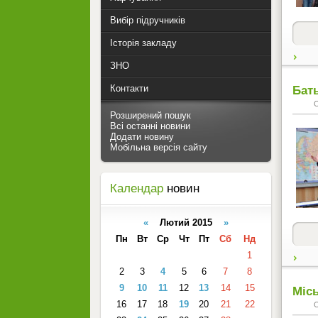
Вибір підручників
Історія закладу
ЗНО
Контакти
Бат
Розширений пошук
Всі останні новини
Додати новину
Мобільна версія сайту
Календар
новин
«
Лютий 2015
»
Пн
Вт
Ср
Чт
Пт
Сб
Нд
1
2
3
4
5
6
7
8
9
10
11
12
13
14
15
Міс
16
17
18
19
20
21
22