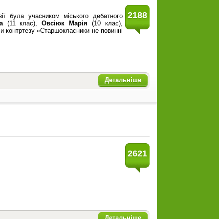
2188
зії була учасником міського дебатного
ла
(11 клас),
Овсіюк Марія
(10 клас),
и контртезу «Старшокласники не повинні
Детальніше
2621
Детальніше