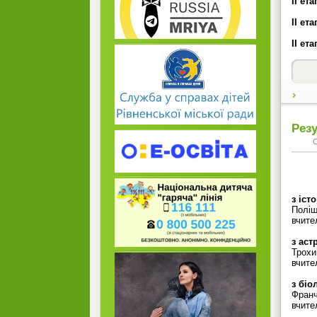
ІІ ет
ІІ ет
ІІ ет
Резу
з істо
Поліщ
вчите
з аст
Трохи
вчите
з біол
Франч
вчите