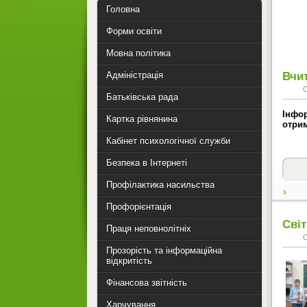
Головна
Форми освіти
Мовна політика
Вчит
Адміністрація
Батьківська рада
Інфо
Картка рівнянина
отри
Кабінет психологічної служби
Безпека в Інтернеті
Профілактика насильства
Профорієнтація
Сві
Праця неповнолітніх
Прозорість та інформаційна
відкритість
Фінансова звітність
Харчування