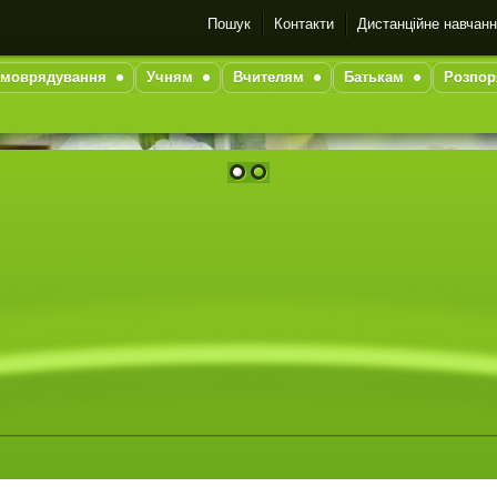
Пошук
Контакти
Дистанційне навчан
моврядування
Учням
Вчителям
Батькам
Розпор
1
2