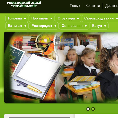
Пошук
Контакти
Дистанц
Головна
Про ліцей
Структура
Самоврядування
Батькам
Розпорядок
Оцінювання
Вступ
1
2