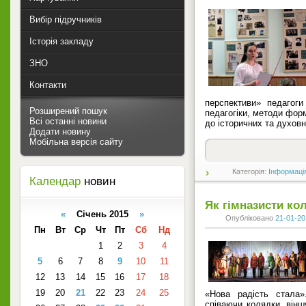
Вибір підручників
Історія закладу
ЗНО
Контакти
перспективи» педагог
Розширений пошук
педагогіки, методи форм
Всі останні новини
до історичних та духовн
Додати новину
Мобільна версія сайту
Категорія:
Інформаці
Календар
новин
Як гімназисти ко
«
Січень 2015
»
Опубліковано
21-01-20
Пн
Вт
Ср
Чт
Пт
Сб
Нд
1
2
3
4
5
6
7
8
9
10
11
12
13
14
15
16
17
18
19
20
21
22
23
24
25
«Нова радість стала»
співаючи колядки, вінш