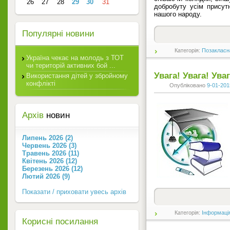
26
27
28
29
30
31
добробуту усім присут
нашого народу.
Популярні новини
Категорія:
Позакласн
Україна чекає на молодь з ТОТ
чи територій активних бой ...
Увага! Увага! Уваг
Використання дітей у збройному
конфлікті
Опубліковано
9-01-201
Архів
новин
Липень 2026 (2)
Червень 2026 (3)
Травень 2026 (11)
Квітень 2026 (12)
Березень 2026 (12)
Лютий 2026 (9)
Показати / приховати увесь архів
Категорія:
Інформаці
Корисні посилання