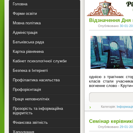
Головна
Форми освіти
Відзначення Дня п
Мовна політика
Опубліковано
30-01-20
Адміністрація
Батьківська рада
Картка рівнянина
Кабінет психологічної служби
Безпека в Інтернеті
однією з трагічних стор
Профілактика насильства
класів стали учасника
вогненне слово - Крути».
Профорієнтація
Праця неповнолітніх
Категорія:
Інформаці
Прозорість та інформаційна
відкритість
Семінар керівник
Фінансова звітність
Опубліковано
29-01-20
Харчування