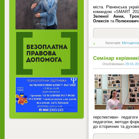
міста. Рівненська укра
командою «SMART 201
Зеленої Анни, Тро
Олексія
та
Полюхович
Категорія:
Методична
Семінар керівник
Опубліковано
29-01-20
перспективи» педагог
педагогіки, методи форм
до історичних та духовн