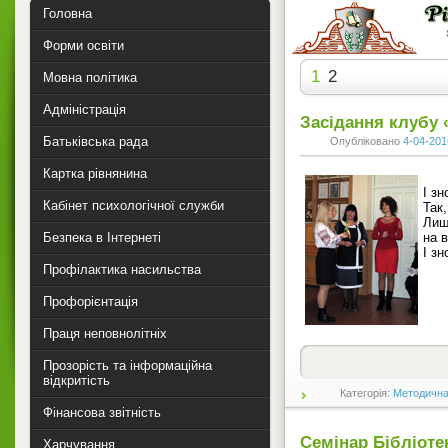
Головна
Форми освіти
1
2
Мовна політика
Адміністрація
Засідання клубу 
Батьківська рада
Опубліковано
4-04-201
Картка рівнянина
І з
Кабінет психологічної служби
Так,
Лиш
Безпека в Інтернеті
на в
І з
Профілактика насильства
Профорієнтація
Праця неповнолітніх
Прозорість та інформаційна
відкритість
Категорія:
Методична
Фінансова звітність
Семінар Бібліоте
Харчування