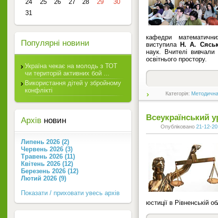
24
25
26
27
28
29
30
31
кафедри математични
Популярні новини
виступила
Н. А. Сясь
наук. Вчителі вивчали 
освітнього простору.
Україна чекає на молодь з ТОТ
чи територій активних бой ...
Використання дітей у збройному
конфлікті
Категорія:
Методична
Всеукраїнський у
Архів
новин
Опубліковано
21-12-20
Липень 2026 (2)
Червень 2026 (3)
Травень 2026 (11)
Квітень 2026 (12)
Березень 2026 (12)
Лютий 2026 (9)
Показати / приховати увесь архів
юстиції в Рівненській о