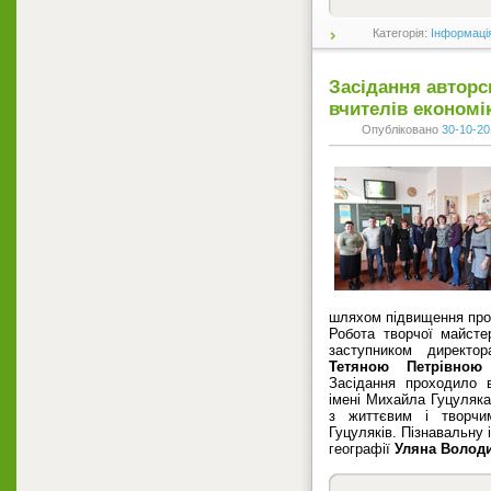
Категорія:
Інформаці
Засідання авторс
вчителів економі
Опубліковано
30-10-20
шляхом підвищення проф
Робота творчої майсте
заступником директор
Тетяною Петрівною
Засідання проходило в
імені Михайла Гуцуляка
з життєвим і творч
Гуцуляків. Пізнавальну 
географії
Уляна Волод