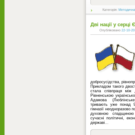
Категорія:
Методична
Дві нації у серці
Опубліковано
22-10-20
добросусідства, рівноп
Прикладом такого двос
стала співпраця між
Рівненською українськ
Адамова (Люблінськ
тривають уже понад 9
гімназії неодноразово 
духовною спадщиною 
сучасні політичні, еко
державі...