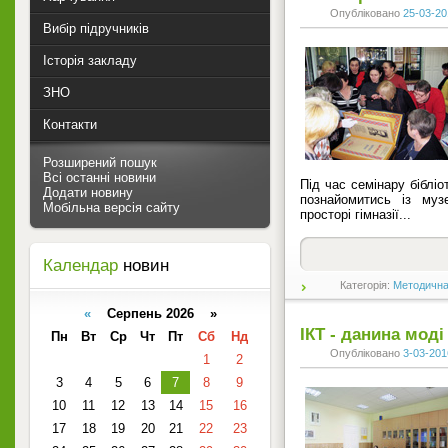
Опубліковано
25-03-20
Вибір підручників
Історія закладу
ЗНО
Контакти
Розширений пошук
Всі останні новини
Під час семінару бібліо
Додати новину
познайомитись із муз
Мобільна версія сайту
просторі гімназії...
Календар
новин
Категорія:
Методична
«
Серпень 2026 »
ІКТ - данина моді
Пн
Вт
Ср
Чт
Пт
Сб
Нд
Опубліковано
3-03-201
1
2
3
4
5
6
7
8
9
10
11
12
13
14
15
16
17
18
19
20
21
22
23