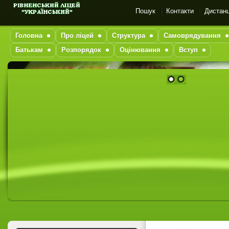
Пошук
Контакти
Дистанц
Головна
Про ліцей
Структура
Самоврядування
Батькам
Розпорядок
Оцінювання
Вступ
1
2