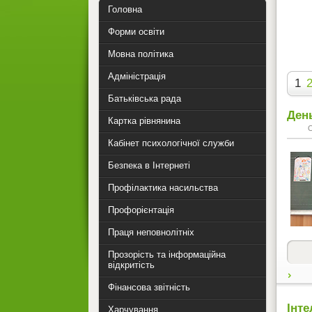
Головна
Форми освіти
Мовна політика
Адміністрація
1
Батьківська рада
Ден
Картка рівнянина
Кабінет психологічної служби
Безпека в Інтернеті
Профілактика насильства
Профорієнтація
Праця неповнолітніх
Прозорість та інформаційна
відкритість
Фінансова звітність
Інте
Харчування