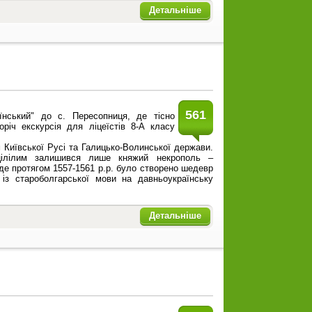
Детальніше
561
їнський" до с. Пересопниця, де тісно
річ екскурсія для ліцеїстів 8-А класу
м Київської Русі та Галицько-Волинської держави.
цілілим залишився лише княжий некрополь –
де протягом 1557-1561 р.р. було створено шедевр
із староболгарської мови на давньоукраїнську
Детальніше