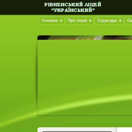
Головна
Про ліцей
Структура
Са