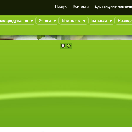
Пошук
Контакти
Дистанційне навчан
моврядування
Учням
Вчителям
Батькам
Розпор
1
2