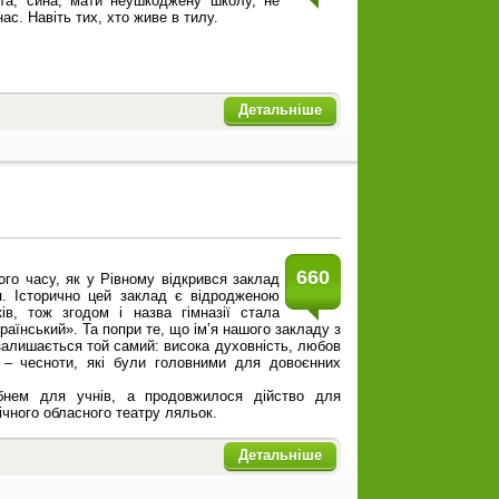
рата, сина, мати неушкоджену школу, не
нас. Навіть тих, хто живе в тилу.
Детальніше
660
го часу, як у Рівному відкрився заклад
ія. Історично цей заклад є відродженою
ів, тож згодом і назва гімназії стала
країнський». Та попри те, що ім’я нашого закладу з
залишається той самий: висока духовність, любов
ь – чесноти, які були головними для довоєнних
ебнем для учнів, а продовжилося дійство для
ічного обласного театру ляльок.
Детальніше