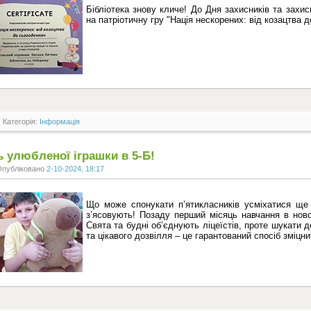
Бібліотека знову кличе! До Дня захисників та захис
на патріотичну гру "Нація нескорених: від козацтва д
Категорія:
Інформація
 улюбленої іграшки в 5-Б!
Опубліковано
2-10-2024, 18:17
Що може спонукати п’ятикласників усміхатися ще
з’ясовують! Позаду перший місяць навчання в ново
Свята та будні об’єднують ліцеїстів, проте шукати 
та цікавого дозвілля – це гарантований спосіб зміцн