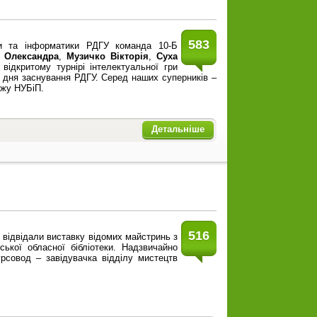
583
и та інформатики РДГУ команда 10-Б
 Олександра
,
Музичко Вікторія
,
Суха
відкритому турнірі інтелектуальної гри
з дня заснування РДГУ. Серед наших суперників –
джу НУБіП.
Детальніше
516
 відвідали виставку відомих майстринь з
ської обласної бібліотеки. Надзвичайно
рсовод – завідувачка відділу мистецтв