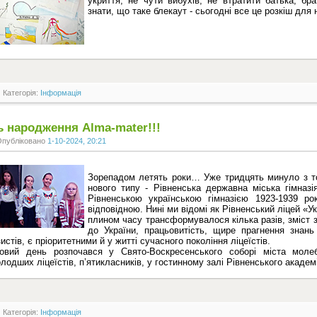
укриття, не чути вибухів, не втратити батька, б
знати, що таке блекаут - сьогодні все це розкіш для 
Категорія:
Інформація
ь народження Аlma-mater!!!
Опубліковано
1-10-2024, 20:21
Зорепадом летять роки… Уже тридцять минуло з то
нового типу - Рівненська державна міська гімназ
Рівненською українською гімназією 1923-1939 рок
відповідною. Нині ми відомі як Рівненський ліцей «У
плином часу трансформувалося кілька разів, зміст 
до України, працьовитість, щире прагнення знан
зистів, є пріоритетними й у житті сучасного покоління ліцеїстів.
ковий день розпочався у Свято-Воскресенського соборі міста мол
лодших ліцеїстів, п’ятикласників, у гостинному залі Рівненського академ
Категорія:
Інформація