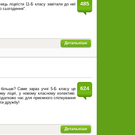
485
ниць ліцеїсти 11-Б класу завітали до неї
о сьогодення".
Детальніше
624
 більше? Саме зараз учні 5-Б класу це
му ліцеї, у новому класному колективі.
додатково час для приємного спілкування
ити дружбу!
Детальніше