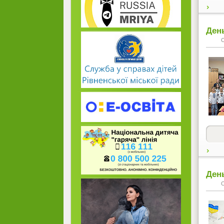
Ден
День