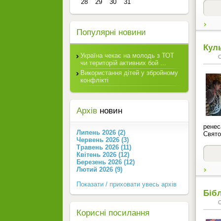
28
29
30
31
Популярні новини
Кул
Україна чекає на молодь з ТОТ
чи територій активних бой ...
Використання дітей у збройному
конфлікті
Архів
новин
ренес
Липень 2026 (2)
Свято
Червень 2026 (3)
Травень 2026 (11)
Квітень 2026 (12)
Березень 2026 (12)
Лютий 2026 (9)
Показати / приховати увесь архів
Бібл
Корисні посилання