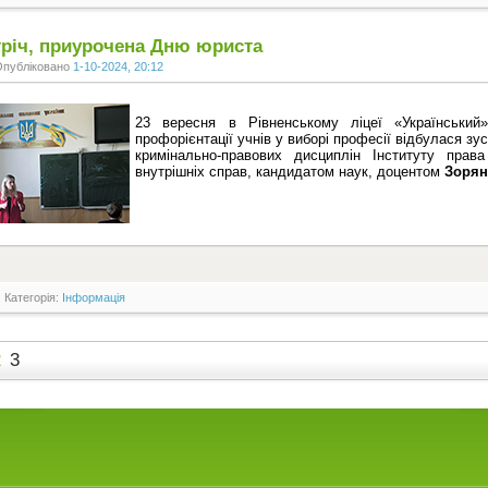
тріч, приурочена Дню юриста
Опубліковано
1-10-2024, 20:12
23 вересня в Рівненському ліцеї «Українськ
профорієнтації учнів у виборі професії відбулася зу
кримінально-правових дисциплін Інституту права
внутрішніх справ, кандидатом наук, доцентом
Зорян
Категорія:
Інформація
2
3