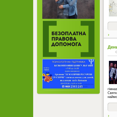
Ден
гімна
Свят
наймо