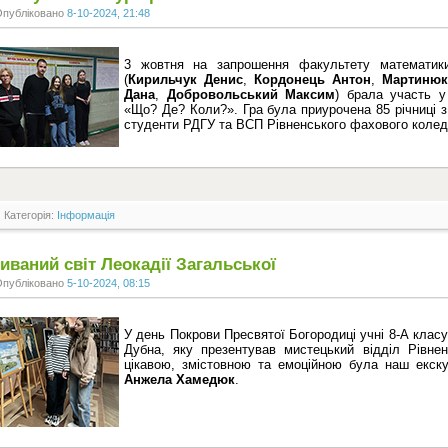
Опубліковано
8-10-2024, 21:48
3 жовтня на запрошення факультету математик
(
Кирильчук Денис
,
Кордонець Антон
,
Мартинюк
Дана
,
Добровольський Максим
) брала участь у 
«Що? Де? Коли?». Гра була приурочена 85 річниці 
студенти РДГУ та ВСП Рівненського фахового коле
Категорія:
Інформація
ваний світ Леокадії Загальської
Опубліковано
5-10-2024, 08:15
У день Покрови Пресвятої Богородиці учні 8-А класу
Дубна, яку презентував мистецький відділ Рівнен
цікавою, змістовною та емоційною була наш екску
Анжела Хамедюк
.