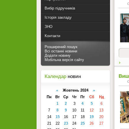
Вибір підручників
Історія закладу
ЗНО
Контакти
Розширений пошук
Всі останні новини
Додати новину
Мобільна версія сайту
Виши
Календар
новин
«
Жовтень 2024
»
Пн
Вт
Ср
Чт
Пт
Сб
Нд
1
2
3
4
5
6
7
8
9
10
11
12
13
14
15
16
17
18
19
20
21
22
23
24
25
26
27