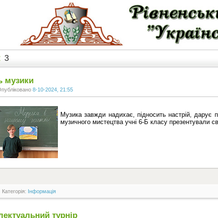
2
3
ь музики
Опубліковано
8-10-2024, 21:55
Музика завжди надихає, підносить настрій, дарує п
музичного мистецтва учні 6-Б класу презентували сво
Категорія:
Інформація
лектуальний турнір