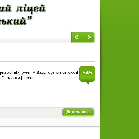
545
риємні відчуття. У День музики на уроці
ї таланти.[center]
Детальніше