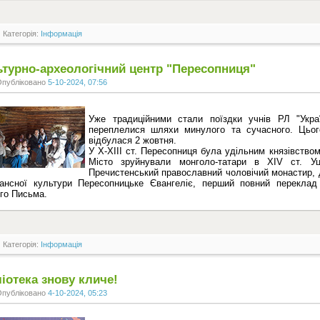
Категорія:
Інформація
ьтурно-археологічний центр "Пересопниця"
Опубліковано
5-10-2024, 07:56
Уже традиційними стали поїздки учнів РЛ "Укра
переплелися шляхи минулого та сучасного. Цього
відбулася 2 жовтня.
У Х-ХІІІ ст. Пересопниця була удільним князівство
Місто зруйнували монголо-татари в ХІV ст. У
Пречистенський православний чоловічий монастир, 
ансної культури Пересопницьке Євангеліє, перший повний переклад 
го Письма.
Категорія:
Інформація
іотека знову кличе!
Опубліковано
4-10-2024, 05:23