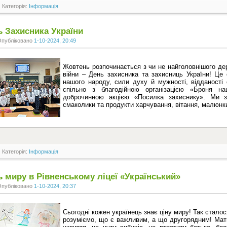
Категорія:
Інформація
ь Захисника України
Опубліковано
1-10-2024, 20:49
Жовтень розпочинається з чи не найголовнішого де
війни – День захисника та захисниць України! Це 
нашого народу, сили духу й мужності, відданості с
спільно з благодійною організацією «Броня на
доброчинною акцією «Посилка захиснику». Ми з
смаколики та продукти харчування, вітання, малюнки
Категорія:
Інформація
 миру в Рівненському ліцеї «Український»
Опубліковано
1-10-2024, 20:37
Сьогодні кожен українець знає ціну миру! Так сталося,
розуміємо, що є важливим, а що другорядним! Мати 