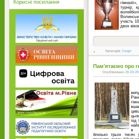
Корисні посилання
гімназії
турнір, 
волейболі
Волинськ
участь 1
двох віко
Категорія:
Спорт
Пам'ятаємо про г
Опубліковано
28-03-20
вип
Рів
гімн
вша
циві
цьом
під
най
в с
близько трьох тисяч 