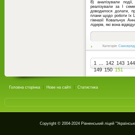
8) аналізували події
реалізували за І семе
доводилося долати, п
плани щодо роботи їх Ц
гімназії Ковальчук Анн
лідерів, які вона відві
Категорія:
Самовряд
1
...
142
143
144
149
150
151
Головна сторінка
Нове на сайті
Статистика
Copyright © 2004-2024
Рівненський ліцей "Українськ