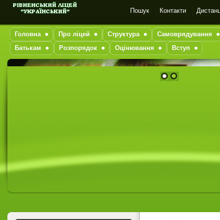
Пошук
Контакти
Дистанц
Головна
Про ліцей
Структура
Самоврядування
Батькам
Розпорядок
Оцінювання
Вступ
1
2