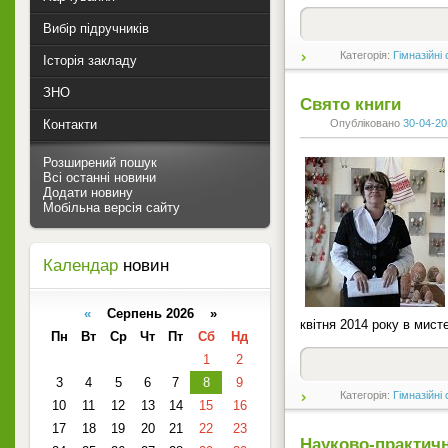
Вибір підручників
Категорія:
Гімназійні
Історія закладу
ЗНО
Свято книги
Контакти
Опубліковано
30-04-20
Розширений пошук
Всі останні новини
Додати новину
Мобільна версія сайту
Календар
новин
«
Серпень 2026 »
квітня 2014 року в мисте
Пн
Вт
Ср
Чт
Пт
Сб
Нд
1
2
3
4
5
6
7
8
9
Категорія:
Гімназійні
10
11
12
13
14
15
16
17
18
19
20
21
22
23
Науково-практичн