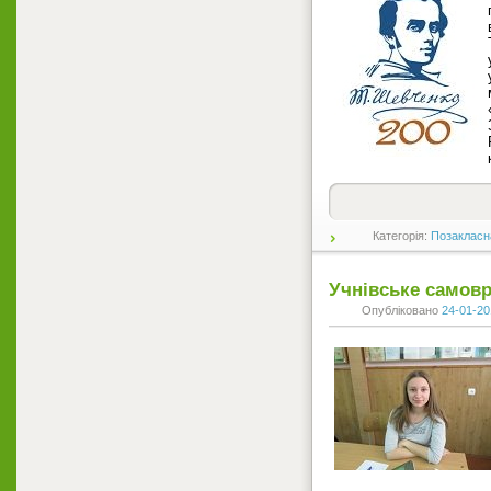
Категорія:
Позакласн
Учнівське самов
Опубліковано
24-01-20