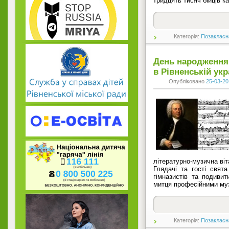
тридцять тисяч бійців к
Категорія:
Позакласн
День народження 
в Рівненській укр
Опубліковано
25-03-20
літературно-музична ві
Глядачі та гості свят
гімназистів та подивит
митця професійними му
Категорія:
Позакласн