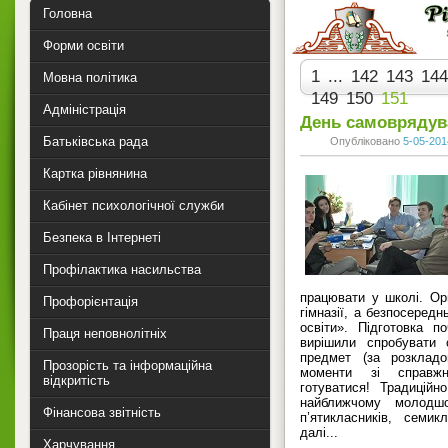
Головна
Форми освіти
1
...
142
143
144
Мовна політика
149
150
151
Адміністрація
День самоврядув
Батьківська рада
Опубліковано
5-05-201
Картка рівнянина
Кабінет психологічної служби
Безпека в Інтернеті
Профілактика насильства
працювати у школі. Ор
Профорієнтація
гімназії, а безпосеред
освіти». Підготовка по
Праця неповнолітніх
вирішили спробувати 
предмет (за розкладо
Прозорість та інформаційна
моменти зі справж
відкритість
готуватися! Традицій
найближчому молодш
Фінансова звітність
п’ятикласників, семи
далі...
Харчування