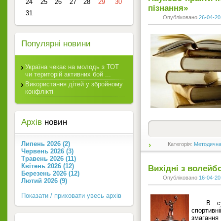
24
25
26
27
28
29
30
пізнання»
31
Опубліковано
26-04-20
Популярні новини
Україна чекає на молодь з ТОТ
чи територій активних бой ...
Використання дітей у збройному
конфлікті
Архів
новин
Липень 2026 (2)
Категорія:
Методична
Червень 2026 (3)
Травень 2026 (11)
Квітень 2026 (12)
Вихідні з волейб
Березень 2026 (12)
Опубліковано
16-04-20
Лютий 2026 (9)
Показати / приховати увесь архів
В с
спортивн
змаганн