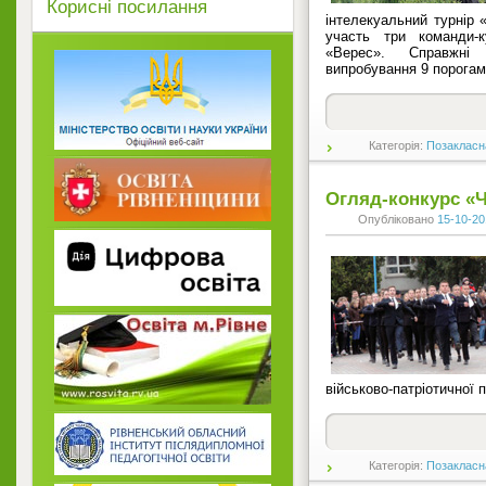
Корисні посилання
інтелекуальний турнір 
участь три команди-к
«Верес». Справжні
випробування 9 порогами
Категорія:
Позакласн
Огляд-конкурс «Ч
Опубліковано
15-10-20
військово-патріотичної 
Категорія:
Позакласн