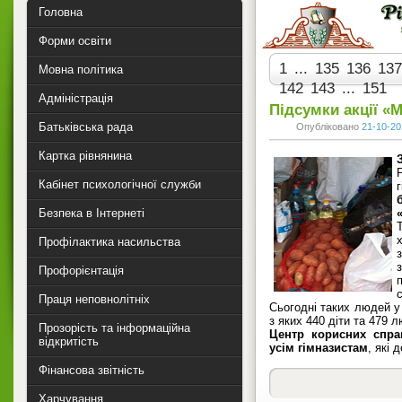
Головна
Форми освіти
1
...
135
136
137
Мовна політика
142
143
...
151
Адміністрація
Підсумки акції «
Батьківська рада
Опубліковано
21-10-20
Картка рівнянина
Кабінет психологічної служби
Безпека в Інтернеті
Профілактика насильства
Профорієнтація
Праця неповнолітніх
Сьогодні таких людей у 
з яких 440 діти та 479 л
Прозорість та інформаційна
Центр корисних спра
відкритість
усім гімназистам
, які 
Фінансова звітність
Харчування