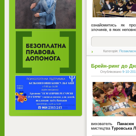
ознайомитись як пр
злочинів, в яких неповно
Категорія:
Позакласн
Брейн-ринг до Дн
Опубліковано
9-10-201
вихователь
Панасюк
мистецтва
Туровська Л.