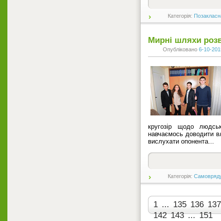
Категорія:
Позакласн
Мирні шляхи розв
Опубліковано
6-10-201
кругозір щодо людсь
навчаємось доводити в
вислухати опонента...
Категорія:
Самовряд
1
...
135
136
137
142
143
...
151