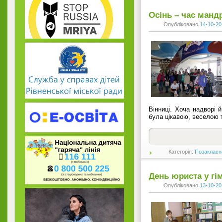
Осінь – час манд
Опубліковано
14-10-20
Вінниці. Хоча надворі й
була цікавою, веселою т
Категорія:
Позакласн
День юриста у гім
Опубліковано
13-10-20