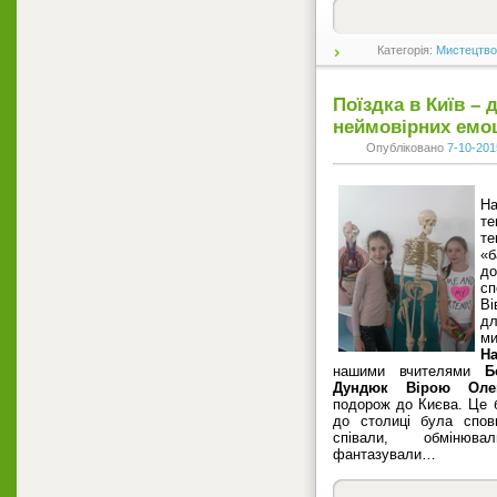
Категорія:
Мистецтво
Поїздка в Київ – 
неймовірних емоц
Опубліковано
7-10-201
Н
те
те
«б
до
сп
Ві
дл
ми
Н
нашими вчителями
Б
Дундюк Вірою Олек
подорож до Києва. Це 
до столиці була спов
співали, обмінюва
фантазували…