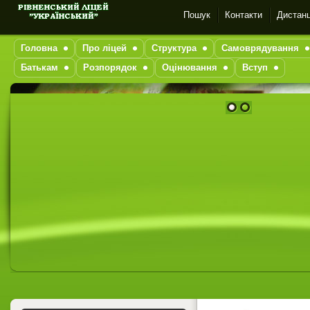
Пошук
Контакти
Дистанц
Головна
Про ліцей
Структура
Самоврядування
Батькам
Розпорядок
Оцінювання
Вступ
1
2