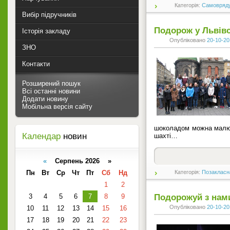
Категорія:
Самовряд
Вибір підручників
Подорож у Львівс
Історія закладу
Опубліковано
20-10-20
ЗНО
Контакти
Розширений пошук
Всі останні новини
Додати новину
Мобільна версія сайту
шоколадом можна малюв
Календар
новин
шахті…
«
Серпень 2026 »
Пн
Вт
Ср
Чт
Пт
Сб
Нд
Категорія:
Позакласн
1
2
3
4
5
6
7
8
9
Подорожуй з нам
Опубліковано
20-10-20
10
11
12
13
14
15
16
17
18
19
20
21
22
23